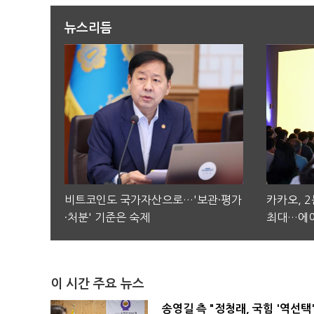
뉴스리듬
비트코인도 국가자산으로…'보관·평가
카카오, 
·처분' 기준은 숙제
최대…에이
이 시간 주요 뉴스
송영길 측 "정청래, 국힘 '역선