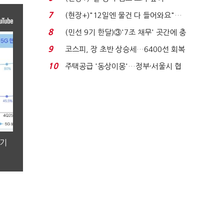
요"…'덜 똘똘한 한 채' 20...
7
(현장+)"12일엔 물건 다 들어와요"…
빈 매대 채우며 문 연 ...
8
(민선 9기 한달)③'7조 채무' 곳간에 충
격…추미애, 20년...
9
코스피, 장 초반 상승세…6400선 회복
시도
10
주택공급 '동상이몽'…정부·서울시 협
력 없으면 '공수표'...
분기