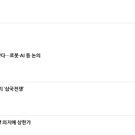
난다…로봇·AI 등 논의
 ‘삼국전쟁’
양 의지에 상한가