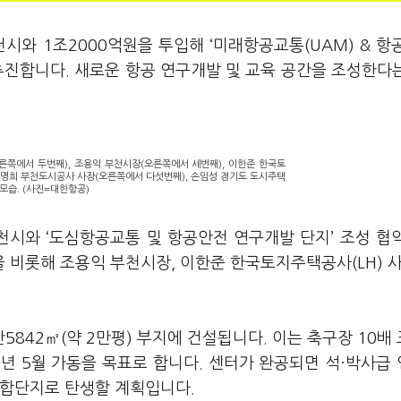
시와 1조2000억원을 투입해 ‘미래항공교통(UAM) & 항
 신설을 추진합니다. 새로운 항공 연구개발 및 교육 공간을 조성한다
른쪽에서 두번째), 조용익 부천시장(오른쪽에서 세번째), 이한준 한국토
 원명희 부천도시공사 사장(오른쪽에서 다섯번째), 손임성 경기도 도시주택
모습. (사진=대한항공)
시와 ‘도심항공교통 및 항공안전 연구개발 단지’ 조성 협
비롯해 조용익 부천시장, 이한준 한국토지주택공사(LH) 사
842㎡(약 2만평) 부지에 건설됩니다. 이는 축구장 10배
0년 5월 가동을 목표로 합니다. 센터가 완공되면 석·박사급
 복합단지로 탄생할 계획입니다.