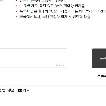
강인한 근육에 날렵함을 입히다
‘보조금 제로’ 폭탄 맞은 BYD, 판매량 급제동
독일차 넘은 현대차 ‘뚝심’…캐즘 파고든 하이브리드 역전
한국GM 노사, 올해 완성차 업계 첫 임단협 타결
0
/
300
추천
0/0
댓글 더보기