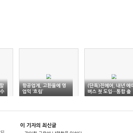
할
항공업계, 고환율에 영
(단독)진에어, 내년 에
행수
업익 ‘흐림’
버스 첫 도입…통합 출
범 속도
이 기자의 최신글
 되