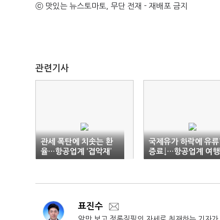
ⓒ 맛있는 뉴스토마토, 무단 전재 - 재배포 금지
관련기사
관세 폭탄에 치솟는 환
국제유가 하락에 유류
율…항공업계 ‘겹악재’
증료↓…항공업계 여
요 기대감
표진수
앞만 보고 정론직필의 자세로 취재하는 기자가