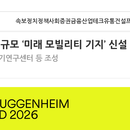
속보
정치
정책
사회
증권
금융
산업
테크
유통
건설
 규모 ‘미래 모빌리티 기지’ 신설
기연구센터 등 조성