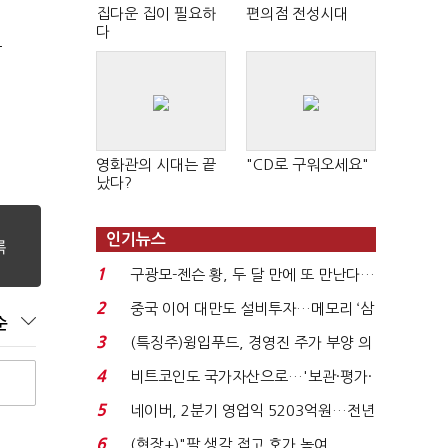
집다운 집이 필요하
편의점 전성시대
다
극
영화관의 시대는 끝
"CD로 구워오세요"
났다?
인기뉴스
1
구광모-젠슨 황, 두 달 만에 또 만난다…
로봇·AI 등 논...
2
중국 이어 대만도 설비투자…메모리 ‘삼
순
국전쟁’
3
(특징주)윙입푸드, 경영진 주가 부양 의
지에 상한가...
4
비트코인도 국가자산으로…'보관·평가·
처분' 기준은 ...
5
네이버, 2분기 영업익 5203억원…전년
비 0.2% 감소...
6
(현장+)"팔 생각 접고 호가 높여