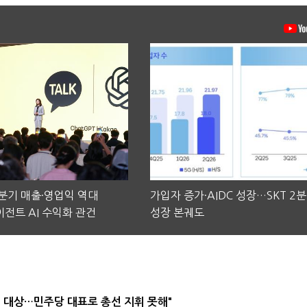
2분기 매출·영업익 역대
가입자 증가·AIDC 성장…SKT 2
전트 AI 수익화 관건
성장 본궤도
택' 대상…민주당 대표로 총선 지휘 못해"