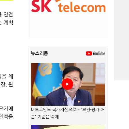
공 안전
는 계획
뉴스리듬
약을 체
장, 원
 크기에
비트코인도 국가자산으로…'보관·평가·처
 인력을
분' 기준은 숙제