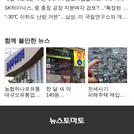
SK하이닉스, 중 충칭 공장 지분매각 검토?…“확정된 바
없어”
“-30℃ 이하도 난방 거뜬”…삼성, 미 국립연구소와 개발
협력
함께 볼만한 뉴스
농협하나로유통
한 달 새 약
전세사기
대규모유통업법
140원
피해주택 매입
위반 적발…
급락…'역대급
1만호 돌파…
공정위, 과징금
엔저'에 원화
누적 피해자
4억6200만원
변곡점
4만278명
부과