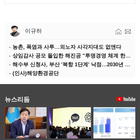
이규하
농촌, 폭염과 사투…외노자 사각지대도 없앤다
상임감사 공모 돌입한 해진공 "투명경영 체계 한층 강화"
해수부 신청사, 부산 '북항 1단계' 낙점…2030년 완공 목표
(인사)해양환경공단
뉴스리듬