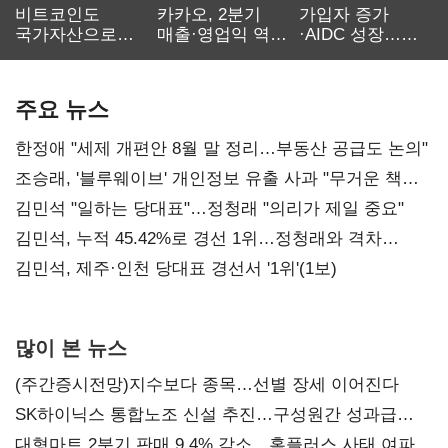
비트코인도
카카오, 2분기
가입자 증가
국가자산으로…'
매출·영업익 역대
·AIDC 성장…
보관·평가·처분'
최대…에이전트
SKT 2분기 성장
기준은 숙제
AI 수익화 관건
본궤도
주요 뉴스
한정애 "세제 개편안 8월 말 정리…부동산 공급도 논의"
조승래, '블루웨이브' 개인정보 유출 사과 "무거운 책임
통감"
김민석 "일하는 당대표"…정청래 "의리가 제일 중요"
김민석, 누적 45.42%로 경선 1위…정청래와 격차
0.86%p(2보)
김민석, 제주·인천 당대표 경선서 '1위'(1보)
많이 본 뉴스
(주간증시전망)지수보다 종목…선별 장세 이어진다
SK하이닉스 통합노조 신설 추진…구성원간 성과급
불만 확산
대형마트 2분기 판매 9.4% 감소…홈플러스 사태 여파