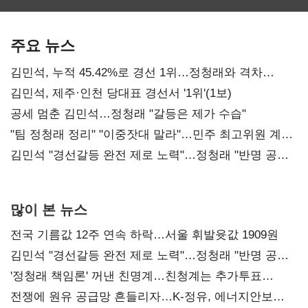
보관·평가·처분'
최대…에이전트
SKT 2분기 성장
기준은 숙제
AI 수익화 관건
본궤도
주요 뉴스
김민석, 누적 45.42%로 경선 1위…정청래와 격차
0.86%p(2보)
김민석, 제주·인천 당대표 경선서 '1위'(1보)
공세 멈춘 김민석…정청래 "갈등은 제가 수습"
"팀 정청래 정리" "이중잣대 말라"…민주 최고위원 계파
다툼 격화
김민석 "경선갈등 완전 제로 노력"…정청래 "반명 공세
사과부터"
많이 본 뉴스
전국 기름값 12주 연속 하락…서울 휘발윳값 1909원
김민석 "경선갈등 완전 제로 노력"…정청래 "반명 공세
사과부터"
'정청래 책임론' 꺼낸 친명계…친청계는 추가투표
때리기
전쟁에 원유 공급망 흔들리자…K-정유, 에너지안보