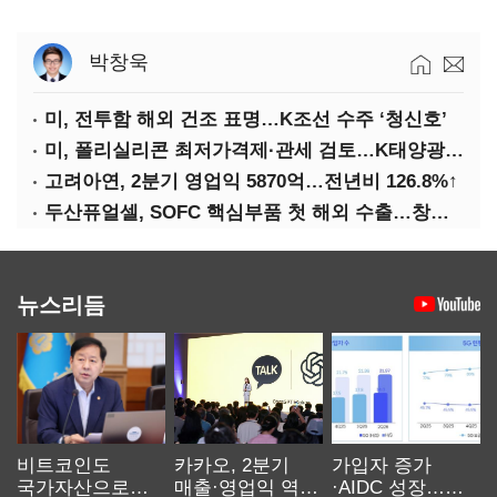
박창욱
미, 전투함 해외 건조 표명…K조선 수주 ‘청신호’
미, 폴리실리콘 최저가격제·관세 검토…K태양광 입지 확대 기대
고려아연, 2분기 영업익 5870억…전년비 126.8%↑
두산퓨얼셀, SOFC 핵심부품 첫 해외 수출…창사 이래 최대 규모
뉴스리듬
비트코인도
카카오, 2분기
가입자 증가
국가자산으로…'
매출·영업익 역대
·AIDC 성장…