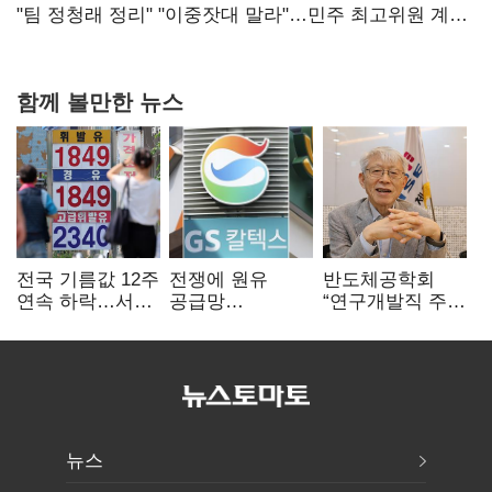
핵심으로 재부상
"팀 정청래 정리" "이중잣대 말라"…민주 최고위원 계파
다툼 격화
함께 볼만한 뉴스
전국 기름값 12주
전쟁에 원유
반도체공학회
연속 하락…서울
공급망
“연구개발직 주
휘발윳값 1909원
흔들리자…K-
52시간제
정유, 에너지안보
개선해야”
핵심으로 재부상
뉴스