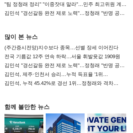
"팀 정청래 정리" "이중잣대 말라"…민주 최고위원 계파
다툼 격화
김민석 "경선갈등 완전 제로 노력"…정청래 "반명 공세
사과부터"
많이 본 뉴스
(주간증시전망)지수보다 종목…선별 장세 이어진다
전국 기름값 12주 연속 하락…서울 휘발윳값 1909원
김민석 "경선갈등 완전 제로 노력"…정청래 "반명 공세
사과부터"
김민석, 제주·인천서 승리…누적 득표율 '1위
탈환'(종합)
김민석, 누적 45.42%로 경선 1위…정청래와 격차
0.86%p(2보)
함께 볼만한 뉴스