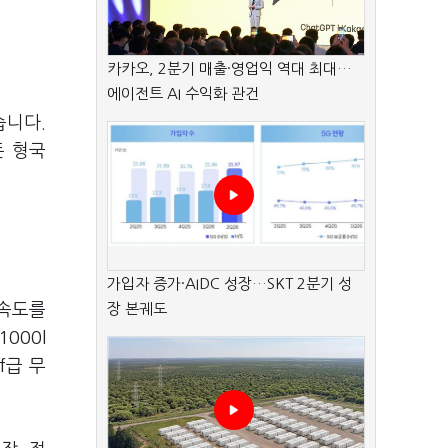
카카오, 2분기 매출·영업익 역대 최대…
에이전트 AI 수익화 관건
습니다.
든 형국
가입자 증가·AIDC 성장…SKT 2분기 성
 속도를
장 본궤도
000l
f급 무