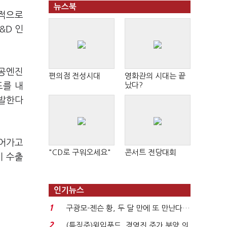
뉴스북
자적으로
&D 인
항공엔진
편의점 전성시대
영화관의 시대는 끝
났다?
도를 내
개발한다
이어가고
"CD로 구워오세요"
콘서트 전당대회
기 수출
인기뉴스
1
구광모-젠슨 황, 두 달 만에 또 만난다…
로봇·AI 등 논...
2
(특징주)윙입푸드, 경영진 주가 부양 의