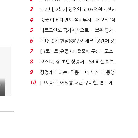
지에 상한가...
3
네이버, 2분기 영업익 5203억원…전년
비 0.2% 감소...
4
중국 이어 대만도 설비투자…메모리 ‘삼
국전쟁’
5
비트코인도 국가자산으로…'보관·평가·
처분' 기준은 ...
6
(민선 9기 한달)③'7조 채무' 곳간에 충
격…추미애, 20년...
7
[IB토마토]유증·CB 줄줄이 무산…코스
닥 벌점 급증에 ...
8
코스피, 장 초반 상승세…6400선 회복
시도
9
정청래 때리는 '김용'…더 세진 '대통령
최측근' 입...
10
[IB토마토]아워홈 떠난 구미현, 본느에
…
340억 베팅…가...