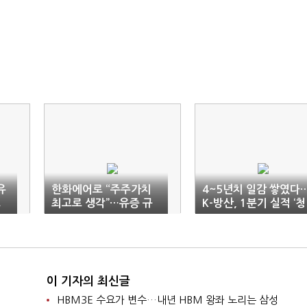
유
한화에어로 “주주가치
4~5년치 일감 쌓였다
조
최고로 생각”…유증 규
K-방산, 1분기 실적 ‘청
모 감소
신호’
이 기자의 최신글
HBM3E 수요가 변수…내년 HBM 왕좌 노리는 삼성