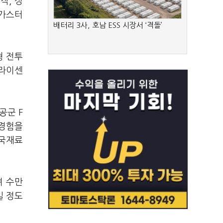
작, 정
 가스터
배터리 3사, 호남 ESS 시장서 ‘격돌’
형 전투
 라이센
공군 F
 경험을
한국재료
며 수만
일 정도