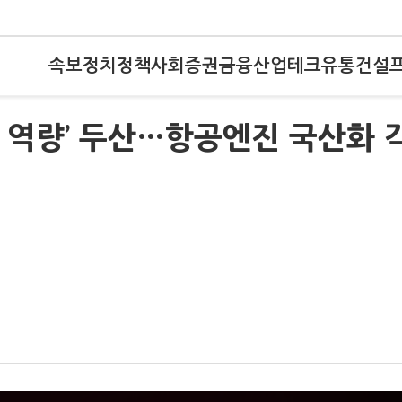
속보
정치
정책
사회
증권
금융
산업
테크
유통
건설
기술 역량’ 두산…항공엔진 국산화 