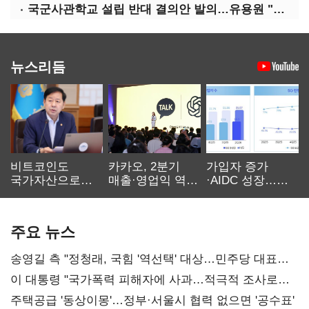
국군사관학교 설립 반대 결의안 발의…유용원 "정치적 목적 추진 즉각 중단"
뉴스리듬
비트코인도
카카오, 2분기
가입자 증가
국가자산으로…'
매출·영업익 역대
·AIDC 성장…
보관·평가·처분'
최대…에이전트
SKT 2분기 성장
기준은 숙제
AI 수익화 관건
본궤도
주요 뉴스
송영길 측 "정청래, 국힘 '역선택' 대상…민주당 대표로
총선 지휘 못해"
이 대통령 "국가폭력 피해자에 사과…적극적 조사로
진실 밝혀야"
주택공급 '동상이몽'…정부·서울시 협력 없으면 '공수표'