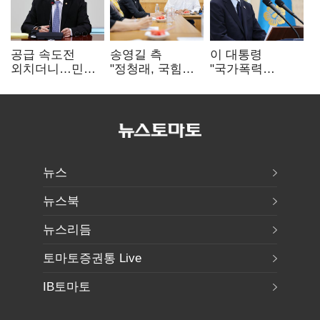
공급 속도전
송영길 측
이 대통령
외치더니…민주,
"정청래, 국힘
"국가폭력
'폐버스
'역선택' 대상…
피해자에 사과…
리모델링'까지
민주당 대표로
적극적 조사로
제안
총선 지휘 못해"
진실 밝혀야"
뉴스
뉴스북
뉴스리듬
토마토증권통 Live
IB토마토