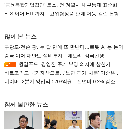
'금융복합기업집단' 토스, 전 계열사 내부통제 표준화
ELS 이어 ETF까지…고위험상품 판매 제동 걸린 은행
많이 본 뉴스
구광모-젠슨 황, 두 달 만에 또 만난다…로봇·AI 등 논의
중국 이어 대만도 설비투자…메모리 ‘삼국전쟁’
윙입푸드, 경영진 주가 부양 의지에 상한가
비트코인도 국가자산으로…'보관·평가·처분' 기준은
숙제
네이버, 2분기 영업익 5203억원…전년비 0.2% 감소
함께 볼만한 뉴스