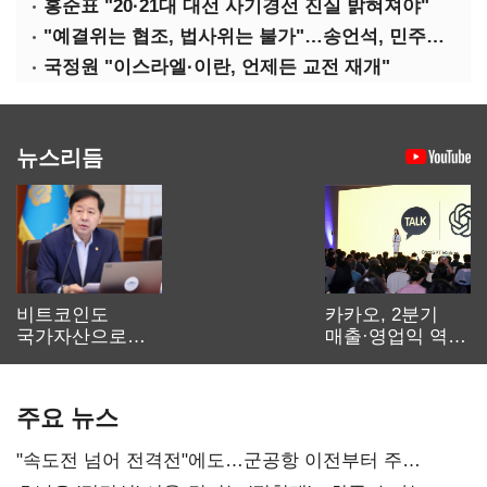
홍준표 "20·21대 대선 사기경선 진실 밝혀져야"
"예결위는 협조, 법사위는 불가"…송언석, 민주당 압박
국정원 "이스라엘·이란, 언제든 교전 재개"
뉴스리듬
비트코인도
카카오, 2분기
국가자산으로…'
매출·영업익 역대
보관·평가·처분'
최대…에이전트
기준은 숙제
AI 수익화 관건
주요 뉴스
"속도전 넘어 전격전"에도…군공항 이전부터 주