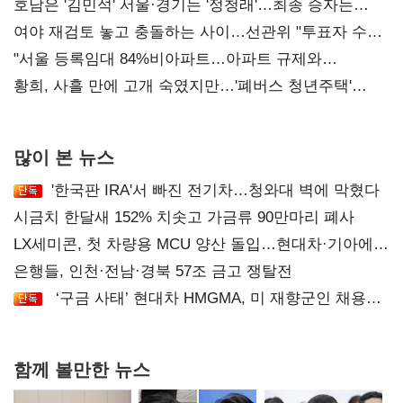
52시간까지 '뇌관'
호남은 '김민석' 서울·경기는 '정청래'…최종 승자는
'안갯속'
여야 재검토 놓고 충돌하는 사이…선관위 "투표자 수
오차 당연"
"서울 등록임대 84%비아파트…아파트 규제와
달리해야"
황희, 사흘 만에 고개 숙였지만…'폐버스 청년주택'
후폭풍
많이 본 뉴스
'한국판 IRA'서 빠진 전기차…청와대 벽에 막혔다
시금치 한달새 152% 치솟고 가금류 90만마리 폐사
LX세미콘, 첫 차량용 MCU 양산 돌입…현대차·기아에
공급
은행들, 인천·전남·경북 57조 금고 쟁탈전
‘구금 사태’ 현대차 HMGMA, 미 재향군인 채용
확대로 분위기 반전
함께 볼만한 뉴스