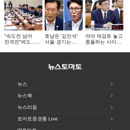
"속도전 넘어
호남은 '김민석'
여야 재검토 놓고
전격전"에도…
서울·경기는
충돌하는 사이…
군공항 이전부터
'정청래'…최종
선관위 "투표자
주 52시간까지
승자는 '안갯속'
수 오차 당연"
'뇌관'
뉴스
뉴스북
뉴스리듬
토마토증권통 Live