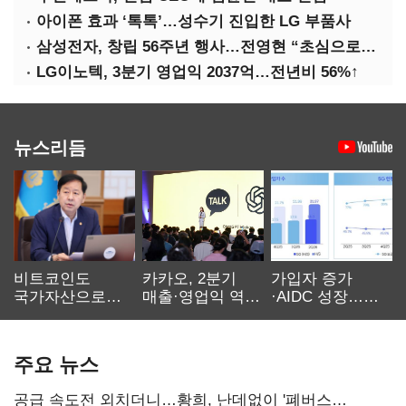
아이폰 효과 ‘톡톡’…성수기 진입한 LG 부품사
삼성전자, 창립 56주년 행사…전영현 “초심으로 경쟁력 회복해야”
LG이노텍, 3분기 영업익 2037억…전년비 56%↑
뉴스리듬
비트코인도
카카오, 2분기
가입자 증가
국가자산으로…'
매출·영업익 역대
·AIDC 성장…
보관·평가·처분'
최대…에이전트
SKT 2분기 성장
기준은 숙제
AI 수익화 관건
본궤도
주요 뉴스
공급 속도전 외치더니…황희, 난데없이 '폐버스