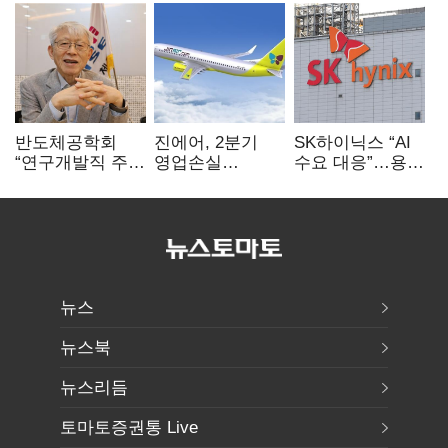
반도체공학회
진에어, 2분기
SK하이닉스 “AI
“연구개발직 주
영업손실
수요 대응”…용인
52시간제
731억…유가
·청주 팹에 54조
개선해야”
상승 여파
투자
뉴스
뉴스북
뉴스리듬
토마토증권통 Live