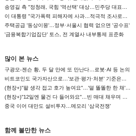
리모델링' 제안
송영길 측 "정청래, 국힘 '역선택' 대상…민주당 대표로
총선 지휘 못해"
이 대통령 "국가폭력 피해자에 사과…적극적 조사로
진실 밝혀야"
주택공급 '동상이몽'…정부·서울시 협력 없으면 '공수표'
'금융복합기업집단' 토스, 전 계열사 내부통제 표준화
많이 본 뉴스
구광모-젠슨 황, 두 달 만에 또 만난다…로봇·AI 등 논의
비트코인도 국가자산으로…'보관·평가·처분' 기준은
숙제
(현장+)"팔 생각 접고 호가 높여요"…'덜 똘똘한 한 채'
20억 키맞추기
(현장+)"12일엔 물건 다 들어와요"…빈 매대 채우며 문
연 홈플러스
중국 이어 대만도 설비투자…메모리 ‘삼국전쟁’
함께 볼만한 뉴스