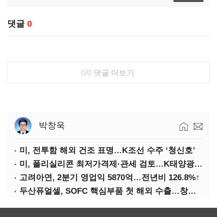
댓글
0
0/0
댓글 더보기
박창욱
미, 전투함 해외 건조 표명…K조선 수주 ‘청신호’
미, 폴리실리콘 최저가격제·관세 검토…K태양광 입지 확대 기대
고려아연, 2분기 영업익 5870억…전년비 126.8%↑
두산퓨얼셀, SOFC 핵심부품 첫 해외 수출…창사 이래 최대 규모