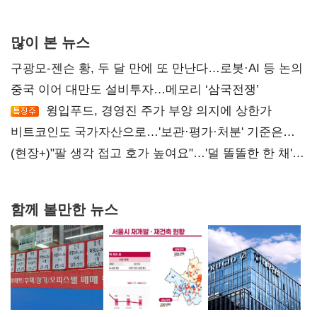
많이 본 뉴스
구광모-젠슨 황, 두 달 만에 또 만난다…로봇·AI 등 논의
중국 이어 대만도 설비투자…메모리 ‘삼국전쟁’
윙입푸드, 경영진 주가 부양 의지에 상한가
비트코인도 국가자산으로…'보관·평가·처분' 기준은
숙제
(현장+)"팔 생각 접고 호가 높여요"…'덜 똘똘한 한 채'
20억 키맞추기
함께 볼만한 뉴스