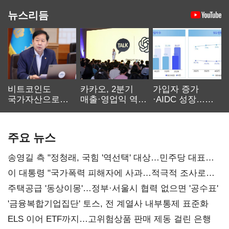
뉴스리듬
비트코인도
카카오, 2분기
가입자 증가
국가자산으로…'
매출·영업익 역대
·AIDC 성장…
보관·평가·처분'
최대…에이전트
SKT 2분기 성장
기준은 숙제
AI 수익화 관건
본궤도
주요 뉴스
송영길 측 "정청래, 국힘 '역선택' 대상…민주당 대표로
총선 지휘 못해"
이 대통령 "국가폭력 피해자에 사과…적극적 조사로
진실 밝혀야"
주택공급 '동상이몽'…정부·서울시 협력 없으면 '공수표'
'금융복합기업집단' 토스, 전 계열사 내부통제 표준화
ELS 이어 ETF까지…고위험상품 판매 제동 걸린 은행