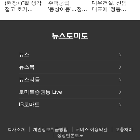
(현장+)"팔 생각
주택공급
대우건설, 신임
접고 호가
'동상이몽'…정부
대표에 '정통
높여요"…'덜
·서울시 협력
대우맨' 이강석
똘똘한 한 채'
없으면 '공수표'
부사장 내정
20억 키맞추기
뉴스
뉴스북
뉴스리듬
토마토증권통 Live
IB토마토
회사소개
개인정보취급방침
서비스 이용약관
고충처리
정정반론보도