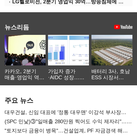
LG헬로비전, 2분기 영업익 30억…방송침체에 교육용 단말 시장도 축소
뉴스리듬
카카오, 2분기
가입자 증가
배터리 3사, 호남
매출·영업익 역대
·AIDC 성장…
ESS 시장서
최대…에이전트
SKT 2분기 성장
‘격돌’
AI 수익화 관건
본궤도
주요 뉴스
대우건설, 신임 대표에 '정통 대우맨' 이강석 부사장
내정
(SPC 민낯)③"일매출 280만원 찍어도 수익 제자리"…
점주 울리는 '상시 할인'
"토지보다 금융이 병목"…건설업계, PF 자금경색 해소