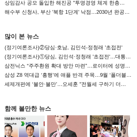
목소리
상임감사 공모 돌입한 해진공 "투명경영 체계 한층
강화"
해수부 신청사, 부산 '북항 1단계' 낙점…2030년 완공
목표
많이 본 뉴스
(정기여론조사)②당심·호남, 김민석-정청래 '초접전'
(정기여론조사)①당심, 김민석·정청래 '초접전'…대통령
지지도 '50% 아래로'(종합)
삼전닉스 “주주환원 확대 방안 마련”…로이터에 성명
보내
삼성 Z8 역대급 ‘흥행’에 애플 반격 주목…9월 ‘폴더블
대전’
세제개편에 ‘불안·불만’…오세훈 "전월세 구하기 더
힘들어질 것"
함께 볼만한 뉴스