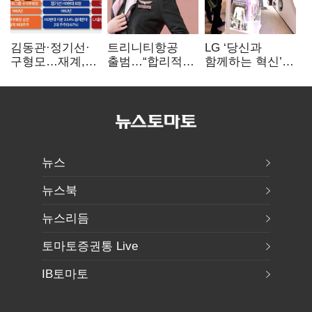
김동관·정기선·
트리니티항공
LG ‘당신과
구형모…재계,
출범…“합리적
함께하는 혁신’…
1980년대생
가격·기대 이상
IFA서 ‘차세대 AI
전성시대
서비스로 승부”
홈’ 비전 공개
뉴스
뉴스북
뉴스리듬
토마토증권통 Live
IB토마토