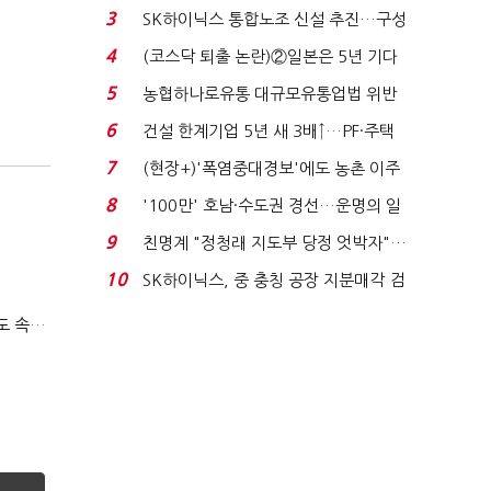
세 이어진다...
3
SK하이닉스 통합노조 신설 추진…구성
원 간 성과급 불...
4
(코스닥 퇴출 논란)②일본은 5년 기다
려주는데 우리는 ...
5
농협하나로유통 대규모유통업법 위반
적발…공정위, 과...
6
건설 한계기업 5년 새 3배↑…PF·주택
침체에 재무 ...
7
(현장+)'폭염중대경보'에도 농촌 이주
노동자는 강행군…'야...
8
'100만' 호남·수도권 경선…운명의 일
주일
9
친명계 "정청래 지도부 당정 엇박자"…
친청계 "신천지 오...
10
SK하이닉스, 중 충칭 공장 지분매각 검
토?…“확정된 바...
티빙 첫 분기 흑자…"2031년까지 KBO 독점, 웨이브 합병도 속도"