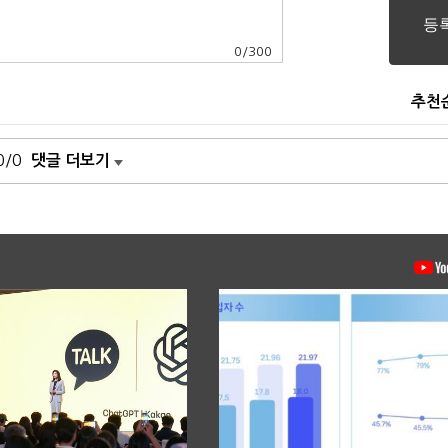
0
/
300
추천
0/0
댓글 더보기