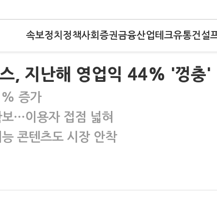
속보
정치
정책
사회
증권
금융
산업
테크
유통
건설
스, 지난해 영업익 44% '껑충'
9% 증가
확보…이용자 접점 넓혀
능 콘텐츠도 시장 안착