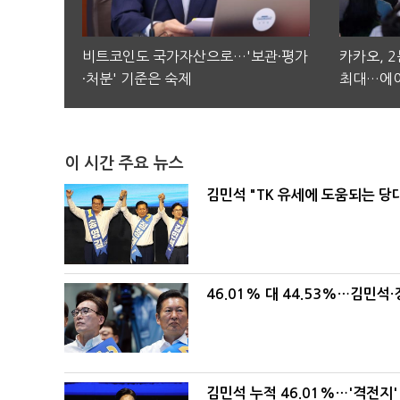
비트코인도 국가자산으로…'보관·평가
카카오, 
·처분' 기준은 숙제
최대…에이
이 시간 주요 뉴스
김민석 "TK 유세에 도움되는 당
46.01% 대 44.53%…김민석·
김민석 누적 46.01%…'격전지'