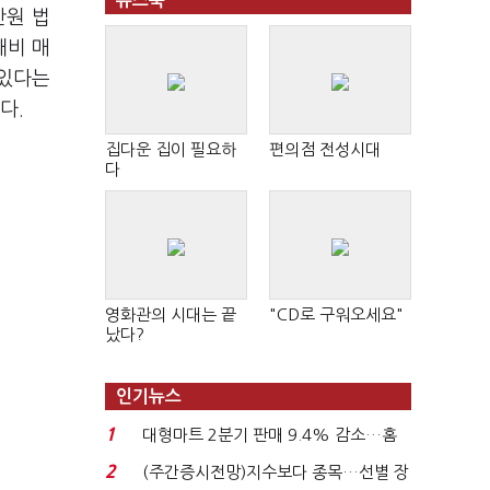
뉴스북
만원 법
대비 매
 있다는
니다.
집다운 집이 필요하
편의점 전성시대
다
영화관의 시대는 끝
"CD로 구워오세요"
났다?
인기뉴스
1
대형마트 2분기 판매 9.4% 감소…홈
플러스 사태 여파...
2
(주간증시전망)지수보다 종목…선별 장