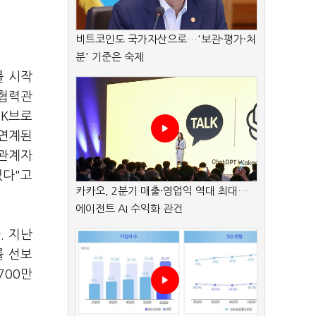
비트코인도 국가자산으로…'보관·평가·처
분' 기준은 숙제
를 시작
 협력관
SK브로
 연계된
 관계자
있다"고
카카오, 2분기 매출·영업익 역대 최대…
에이전트 AI 수익화 관건
. 지난
를 선보
700만