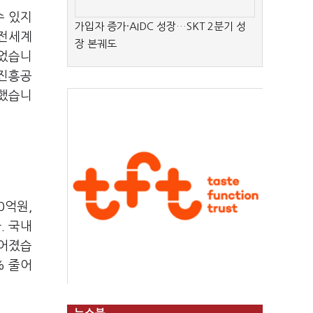
수 있지
가입자 증가·AIDC 성장…SKT 2분기 성
 전세계
장 본궤도
넘었습니
고진흥공
 했습니
0억원,
. 국내
이어졌습
% 줄어