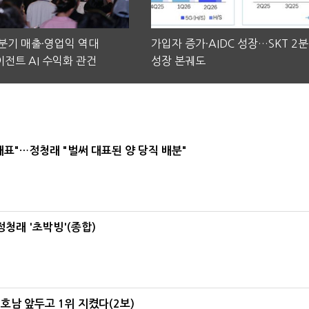
2분기 매출·영업익 역대
가입자 증가·AIDC 성장…SKT 2
전트 AI 수익화 관건
성장 본궤도
대표"…정청래 "벌써 대표된 양 당직 배분"
정청래 '초박빙'(종합)
 호남 앞두고 1위 지켰다(2보)