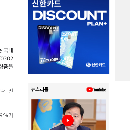
는 국내
(0302
상품을
뉴스리듬
다. 전
 9%가