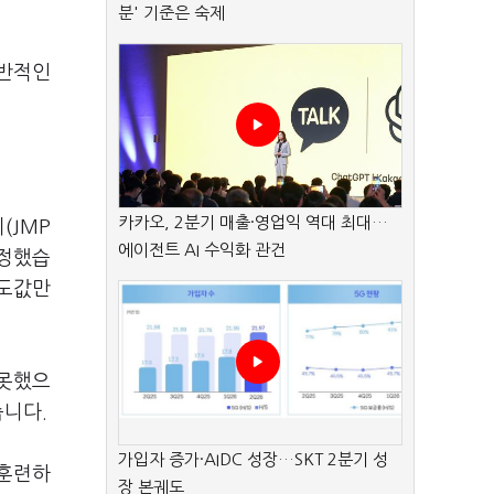
분' 기준은 숙제
전반적인
카카오, 2분기 매출·영업익 역대 최대…
(JMP
에이전트 AI 수익화 관건
수정했습
고도값만
 못했으
습니다.
가입자 증가·AIDC 성장…SKT 2분기 성
 훈련하
장 본궤도