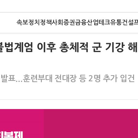
속보
정치
정책
사회
증권
금융
산업
테크
유통
건설
 불법계엄 이후 총체적 군 기강 
발표...훈련부대 전대장 등 2명 추가 입건