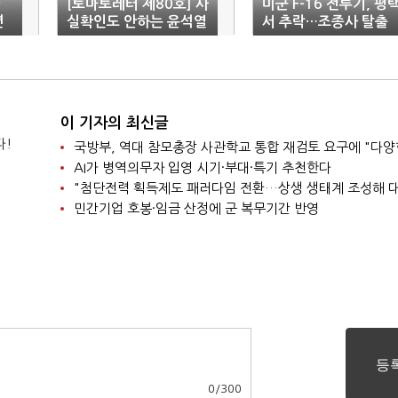
[토마토레터 제80호] 사
미군 F-16 전투기, 평
년
실확인도 안하는 윤석열
서 추락…조종사 탈출
대통령, 이대로 괜찮나?
이 기자의 최신글
다!
AI가 병역의무자 입영 시기·부대·특기 추천한다
민간기업 호봉·임금 산정에 군 복무기간 반영
0
/
300