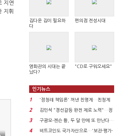
고 지연
한 지휘
집다운 집이 필요하
편의점 전성시대
다
영화관의 시대는 끝
"CD로 구워오세요"
났다?
인기뉴스
1
'정청래 책임론' 꺼낸 친명계…친청계
는 추가투표 때리기...
2
김민석 "경선갈등 완전 제로 노력"…정
청래 "반명 공세 사...
3
구광모-젠슨 황, 두 달 만에 또 만난다…
로봇·AI 등 논...
4
비트코인도 국가자산으로…'보관·평가·