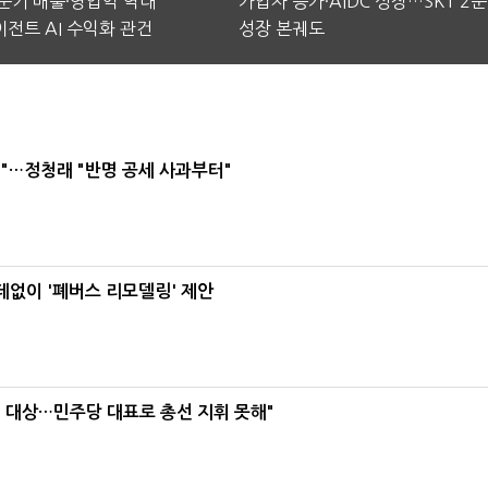
2분기 매출·영업익 역대
가입자 증가·AIDC 성장…SKT 2
전트 AI 수익화 관건
성장 본궤도
"…정청래 "반명 공세 사과부터"
데없이 '폐버스 리모델링' 제안
택' 대상…민주당 대표로 총선 지휘 못해"