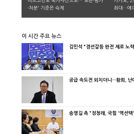
비트코인도 국가자산으로…'보관·평가
카카오, 
·처분' 기준은 숙제
최대…에이
이 시간 주요 뉴스
김민석 "경선갈등 완전 제로 노력
공급 속도전 외치더니…황희, 난
송영길 측 "정청래, 국힘 '역선