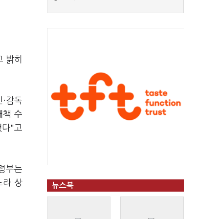
고 밝히
인·감독
대책 수
됐다"고
사령부는
느라 상
뉴스북