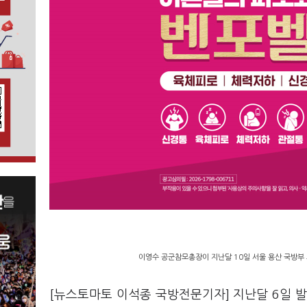
이영수 공군참모총장이 지난달 10일 서울 용산 국방부 브
[뉴스토마토 이석종 국방전문기자] 지난달 6일 