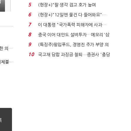
택
처분' 기준은 ...
5
(현장+)"팔 생각 접고 호가 높여
요"…'덜 똘똘한 한 채' 20...
6
(현장+)"12일엔 물건 다 들어와요"…
빈 매대 채우며 문 연 ...
7
이 대통령 "국가폭력 피해자에 사과…
적극적 조사로 진...
8
중국 이어 대만도 설비투자…메모리 ‘삼
국전쟁’
9
(특징주)윙입푸드, 경영진 주가 부양 의
국방부, 역대 참모총장 사관학교 통합 재검토 요구에 "다양한 의견 수렴해 합리적 시스템 만들 것"
지에 상한가...
10
국고채 담합 과징금 철퇴…증권사 '충당
"첨단전력 획득제도 패러다임 전환…상생 생태계 조성해 대체불가 K-방산 도약"
금 폭탄' 우려...