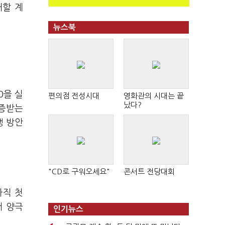
대할 계
뉴스북
0을 실
편의점 전성시대
영화관의 시대는 끝
났다?
인증받는
행 방안
"CD로 구워오세요"
콘서트 전당대회
아직 첫
서 양극
인기뉴스