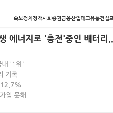
속보
정치
정책
사회
증권
금융
산업
테크
유통
건설
생 에너지로 '충전'중인 배터리..
내 '1위'
위 기록
12.7%
 가입 못해