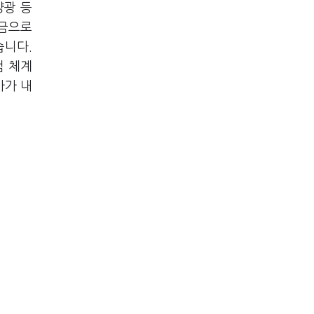
양광 등
조금으로
습니다.
검 체계
가가 내