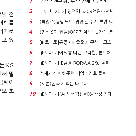
1
구광모-젠슨 황, 두 달 만에 또 만난다…
로봇·AI 등 논...
2
네이버, 2분기 영업익 5203억원…전년
로벌 전
비 0.2% 감소...
3
(특징주)윙입푸드, 경영진 주가 부양 의
 이행률
지에 상한가...
에너지로
4
(민선 9기 한달)③'7조 채무' 곳간에 충
리고 있
격…추미애, 20년...
5
[IB토마토]유증·CB 줄줄이 무산…코스
닥 벌점 급증에 ...
6
[IB토마토]아워홈 떠난 구미현, 본느에
340억 베팅…가...
7
[IB토마토]JB금융 RORWA 2% 돌파…
는 KG
실적 견인은 은행 ...
8
전세사기 피해주택 매입 1만호 돌파…
난해 말
누적 피해자 4만2...
자금력이
9
(시론)꿈과 계획은 다르다
규모 초
10
[IB토마토](AI 보험혁신)①생산성 최대
80% 개선…현실...