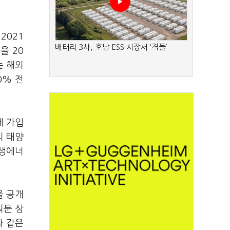
2021
배터리 3사, 호남 ESS 시장서 ‘격돌’
을 20
는 해외
0% 전
에 가입
의 태양
재생에너
을 공개
워둔 상
과 같은