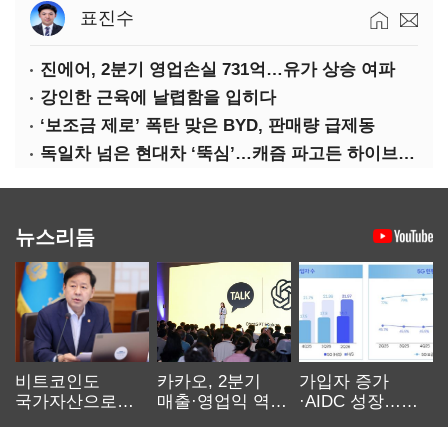
표진수
진에어, 2분기 영업손실 731억…유가 상승 여파
강인한 근육에 날렵함을 입히다
‘보조금 제로’ 폭탄 맞은 BYD, 판매량 급제동
독일차 넘은 현대차 ‘뚝심’…캐즘 파고든 하이브리드 역전극
뉴스리듬
비트코인도
카카오, 2분기
가입자 증가
국가자산으로…'
매출·영업익 역대
·AIDC 성장…
보관·평가·처분'
최대…에이전트
SKT 2분기 성장
기준은 숙제
AI 수익화 관건
본궤도