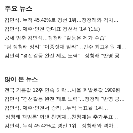
주요 뉴스
김민석, 누적 45.42%로 경선 1위…정청래와 격차
0.86%p(2보)
김민석, 제주·인천 당대표 경선서 '1위'(1보)
공세 멈춘 김민석…정청래 "갈등은 제가 수습"
"팀 정청래 정리" "이중잣대 말라"…민주 최고위원 계파
다툼 격화
김민석 "경선갈등 완전 제로 노력"…정청래 "반명 공세
사과부터"
많이 본 뉴스
전국 기름값 12주 연속 하락…서울 휘발윳값 1909원
김민석 "경선갈등 완전 제로 노력"…정청래 "반명 공세
사과부터"
김민석, 제주·인천서 승리…누적 득표율 '1위
탈환'(종합)
'정청래 책임론' 꺼낸 친명계…친청계는 추가투표
때리기
김민석, 누적 45.42%로 경선 1위…정청래와 격차