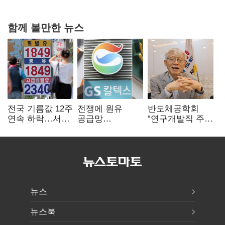
0.86%p(2보)
함께 볼만한 뉴스
전국 기름값 12주
전쟁에 원유
반도체공학회
연속 하락…서울
공급망
“연구개발직 주
휘발윳값 1909원
흔들리자…K-
52시간제
정유, 에너지안보
개선해야”
핵심으로 재부상
뉴스
뉴스북