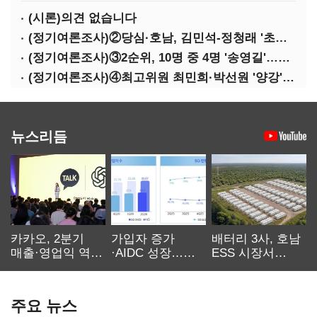
(시론)의견 없습니다
(정기여론조사)②당심·호남, 김민석-정청래 '초접전'
(정기여론조사)③2순위, 10명 중 4명 '송영길'…정청래 '한 자릿수'
(정기여론조사)④최고위원 최민희·박선원 '양강'…서미화·이성윤·임미애 뒤이어
뉴스리듬
카카오, 2분기
가입자 증가
배터리 3사, 호남
매출·영업익 역대
·AIDC 성장…
ESS 시장서
최대…에이전트
SKT 2분기 성장
‘격돌’
AI 수익화 관건
본궤도
주요 뉴스