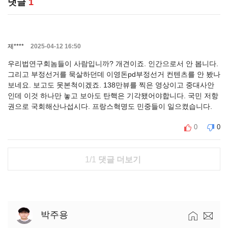
댓글
1
제****
2025-04-12 16:50
우리법연구회놈들이 사람입니까? 개견이죠. 인간으로서 안 봅니다.
그리고 부정선거를 묵살하던데 이영돈pd부정선거 컨텐츠를 안 봤나
보네요. 보고도 못본척이겠죠. 138만뷰를 찍은 영상이고 중대사안
인데 이것 하나만 놓고 보아도 탄핵은 기각됐어야합니다. 국민 저항
권으로 국회해산나섭시다. 프랑스혁명도 민중들이 일으켰습니다.
0
0
1/1
댓글 더보기
박주용