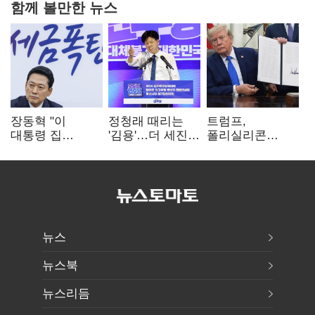
함께 볼만한 뉴스
장동혁 "이
정청래 때리는
트럼프,
대통령 집
'김용'…더 세진
폴리실리콘
팔자마자 세금
'대통령 최측근'
파생상품에 15%
폭탄…'내로남불'"
입
관세…"미 산업
재건"
뉴스
뉴스북
뉴스리듬