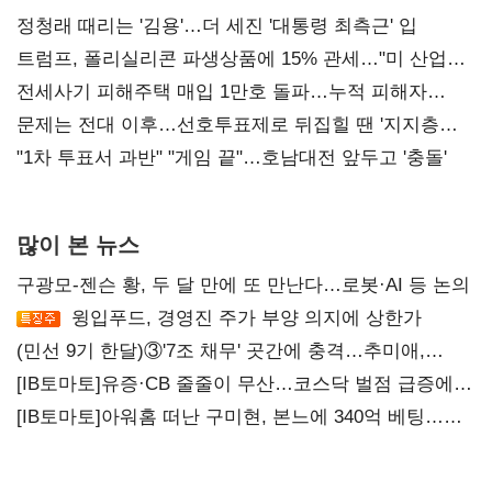
정청래 때리는 '김용'…더 세진 '대통령 최측근' 입
트럼프, 폴리실리콘 파생상품에 15% 관세…"미 산업
재건"
전세사기 피해주택 매입 1만호 돌파…누적 피해자
4만278명
문제는 전대 이후…선호투표제로 뒤집힐 땐 '지지층
불복'
"1차 투표서 과반" "게임 끝"…호남대전 앞두고 '충돌'
많이 본 뉴스
구광모-젠슨 황, 두 달 만에 또 만난다…로봇·AI 등 논의
윙입푸드, 경영진 주가 부양 의지에 상한가
(민선 9기 한달)③'7조 채무' 곳간에 충격…추미애,
20년만에 '비상재정' 선언 승부수
[IB토마토]유증·CB 줄줄이 무산…코스닥 벌점 급증에
상폐 압박
[IB토마토]아워홈 떠난 구미현, 본느에 340억 베팅…
가족 지배체제 구축