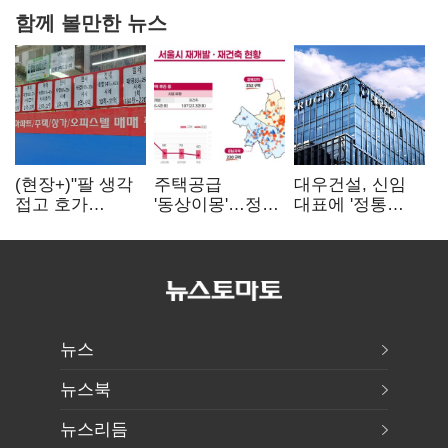
함께 볼만한 뉴스
(현장+)"팔 생각
주택공급
대우건설, 신임
접고 호가
'동상이몽'…정부
대표에 '정통
높여요"…'덜
·서울시 협력
대우맨' 이강석
똘똘한 한 채'
없으면 '공수표'
부사장 내정
20억 키맞추기
뉴스
뉴스북
뉴스리듬