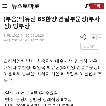
구독
(부음)박유신 BS한양 건설부문장(부사
장) 빙부상
입력: 2025-04-10 08:16:28
수정: 2025-04-10 14:25:02
답글쓰기
△김성열씨 별세, 한숙희씨 배우자상, 김성희·지은·
태인씨 부친상, 최영복·박유신(BS한양 건설부문장)·
이은호씨 빙부상, 최혜지·최연호·박민우·이선윤씨 조
부상
-일시: 2025년 4월9일 수요일
-빈소: 분당제생병원 장례식장 8호실
-발인: 2025년 4월11일 금요일 오전 5시