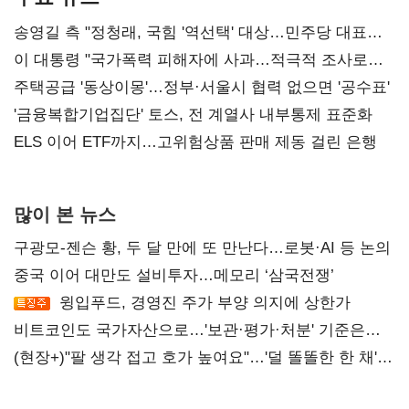
송영길 측 "정청래, 국힘 '역선택' 대상…민주당 대표로
총선 지휘 못해"
이 대통령 "국가폭력 피해자에 사과…적극적 조사로
진실 밝혀야"
주택공급 '동상이몽'…정부·서울시 협력 없으면 '공수표'
'금융복합기업집단' 토스, 전 계열사 내부통제 표준화
ELS 이어 ETF까지…고위험상품 판매 제동 걸린 은행
많이 본 뉴스
구광모-젠슨 황, 두 달 만에 또 만난다…로봇·AI 등 논의
중국 이어 대만도 설비투자…메모리 ‘삼국전쟁’
윙입푸드, 경영진 주가 부양 의지에 상한가
비트코인도 국가자산으로…'보관·평가·처분' 기준은
숙제
(현장+)"팔 생각 접고 호가 높여요"…'덜 똘똘한 한 채'
20억 키맞추기