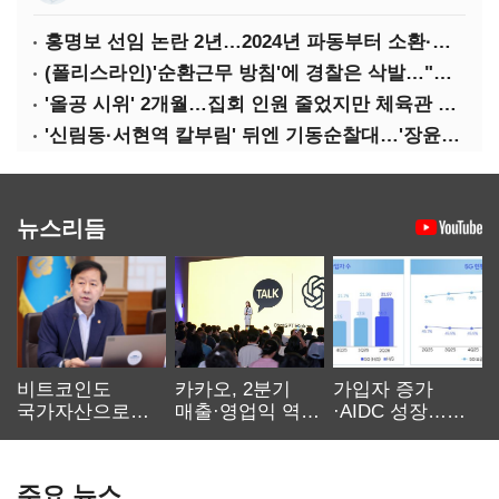
홍명보 선임 논란 2년…2024년 파동부터 소환·압색까지
(폴리스라인)'순환근무 방침'에 경찰은 삭발…"베테랑·수사력 보강 먼저"
'올공 시위' 2개월…집회 인원 줄었지만 체육관 봉쇄 계속
'신림동·서현역 칼부림' 뒤엔 기동순찰대…'장윤기 은폐·조작' 후엔 내부비리수사대
뉴스리듬
비트코인도
카카오, 2분기
가입자 증가
국가자산으로…'
매출·영업익 역대
·AIDC 성장…
보관·평가·처분'
최대…에이전트
SKT 2분기 성장
기준은 숙제
AI 수익화 관건
본궤도
주요 뉴스