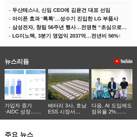
두산테스나, 신임 CEO에 김윤건 대표 선임
아이폰 효과 ‘톡톡’…성수기 진입한 LG 부품사
삼성전자, 창립 56주년 행사…전영현 “초심으로 경쟁력 회복해야”
LG이노텍, 3분기 영업익 2037억…전년비 56%↑
뉴스리듬
가입자 증가
배터리 3사, 호남
다음, AI 도입에도
·AIDC 성장…
ESS 시장서
점유율 2%…
SKT 2분기 성장
‘격돌’
에이전트
본궤도
차별화가 관건
주요 뉴스