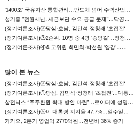
'1400조' 국유자산 통합관리…반도체 넘어 주력산업
구조혁신
성기홍 "전월세난, 세금보단 수요·공급 문제"…닥공
시사
(정기여론조사)②당심·호남, 김민석-정청래 '초접전'
(정기여론조사)③2순위, 10명 중 4명 '송영길'…정청래
'한 자릿수'
(정기여론조사)④최고위원 최민희·박선원 '양강'…
서미화·이성윤·임미애 뒤이어
많이 본 뉴스
(정기여론조사)②당심·호남, 김민석-정청래 '초접전'
(정기여론조사)①당심, 김민석·정청래 '초접전'…대통령
지지도 '50% 아래로'(종합)
삼전닉스 “주주환원 확대 방안 마련”…로이터에 성명
보내
(정기여론조사)⑤이 대통령 지지율 47.7%…일주일
만에 다시 40%대
카카오, 2분기 영업익 2770억원…전년비 36% 증가