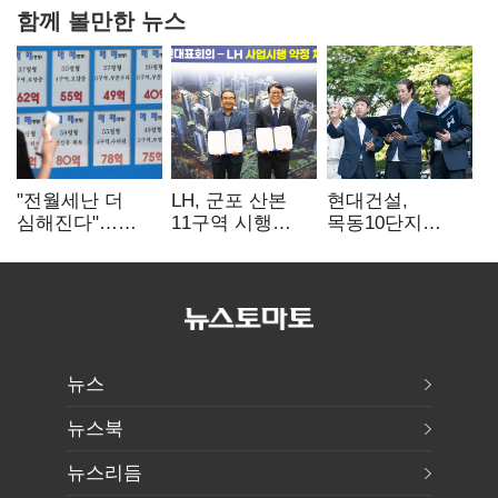
함께 볼만한 뉴스
"전월세난 더
LH, 군포 산본
현대건설,
심해진다"…
11구역 시행
목동10단지
불안한 세입자들
계약…3892가구
재건축 수주전
공급
출사표
뉴스
뉴스북
뉴스리듬