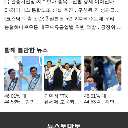
(주간증시전망)지수보다 종목…선별 장세 이어진다
SK하이닉스 통합노조 신설 추진…구성원 간 성과급
불만 확산
(코스닥 퇴출 논란)②일본은 5년 기다려주는데 우리는
당장 퇴출?…시간만으론 부족한 코스닥 구하기
농협하나로유통 대규모유통업법 위반 적발…공정위,
과징금 4억6200만원 부과
함께 볼만한 뉴스
46.01% 대
김민석 "TK
46.01% 대
44.53%…김민석·
유세에 도움되는
44.53%…김민석·
정청래
당대표"…정청래
정청래
'초박빙'(종합
"벌써 대표된 양
'초박빙'(종합)
2보)
당직 배분"