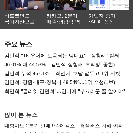
비트코인도
카카오, 2분기
가입자 증가
국가자산으로…'
매출·영업익 역대
·AIDC 성장…
보관·평가·처분'
최대…에이전트
SKT 2분기 성장
기준은 숙제
AI 수익화 관건
본궤도
주요 뉴스
김민석 "TK 유세에 도움되는 당대표"…정청래 "벌써
대표된 양 당직 배분"
46.01% 대 44.53%…김민석·정청래 '초박빙'(종합)
김민석 누적 46.01%…'격전지' 호남 앞두고 1위 지켰다
(2보)
김민석, 강원·대구·경북서 48.54%…1위 수성(1보)
최민희 "골리앗 김민석"…임미애 "부끄러운 줄 알아야"
많이 본 뉴스
대형마트 2분기 판매 9.4% 감소…홈플러스 사태 여파