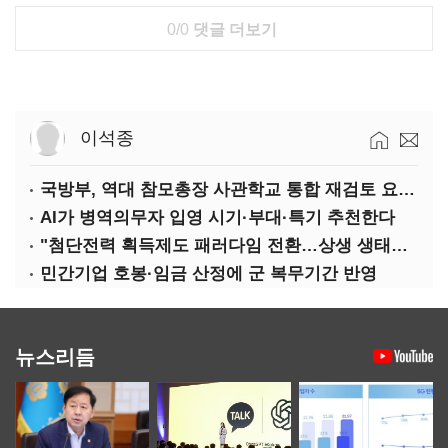
0/0
댓글 더보기
이석종
국방부, 역대 참모총장 사관학교 통합 재검토 요구에 "다양한 의견 수렴해 합리적 시스템 만들 것"
AI가 병역의무자 입영 시기·부대·특기 추천한다
"첨단전력 획득제도 패러다임 전환…상생 생태계 조성해 대체불가 K-방산 도약"
민간기업 호봉·임금 산정에 군 복무기간 반영
뉴스리듬