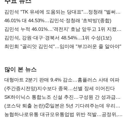
주요 뉴스
김민석 "TK 유세에 도움되는 당대표"…정청래 "벌써
대표된 양 당직 배분"
46.01% 대 44.53%…김민석·정청래 '초박빙'(종합)
김민석 누적 46.01%…'격전지' 호남 앞두고 1위 지켰다
(2보)
김민석, 강원·대구·경북서 48.54%…1위 수성(1보)
최민희 "골리앗 김민석"…임미애 "부끄러운 줄 알아야"
많이 본 뉴스
대형마트 2분기 판매 9.4% 감소…홈플러스 사태 여파
(주간증시전망)지수보다 종목…선별 장세 이어진다
SK하이닉스 통합노조 신설 추진…구성원 간 성과급
불만 확산
(코스닥 퇴출 논란)②일본은 5년 기다려주는데 우리는
당장 퇴출?…시간만으론 부족한 코스닥 구하기
농협하나로유통 대규모유통업법 위반 적발…공정위,
과징금 4억6200만원 부과