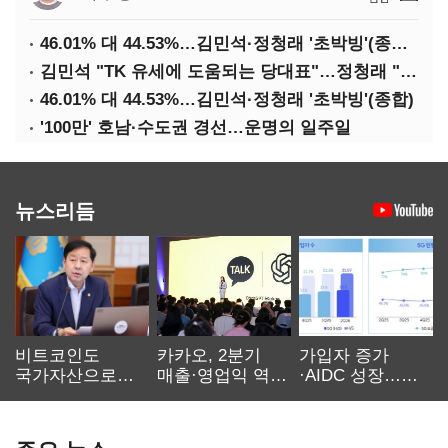
46.01% 대 44.53%…김민석·정청래 '초박빙'(종합 2보)
김민석 "TK 유세에 도움되는 당대표"…정청래 "벌써 대표된 양 당직 배분"
46.01% 대 44.53%…김민석·정청래 '초박빙'(종합)
'100만' 호남·수도권 경선…운명의 일주일
뉴스리듬
비트코인도
카카오, 2분기
가입자 증가
국가자산으로…'
매출·영업익 역대
·AIDC 성장…
보관·평가·처분'
최대…에이전트
SKT 2분기 성장
기준은 숙제
AI 수익화 관건
본궤도