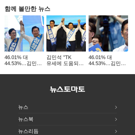
함께 볼만한 뉴스
46.01% 대
김민석 "TK
46.01% 대
44.53%…김민석·
유세에 도움되는
44.53%…김민석·
정청래
당대표"…정청래
정청래
'초박빙'(종합
"벌써 대표된 양
'초박빙'(종합)
2보)
당직 배분"
뉴스
뉴스북
뉴스리듬