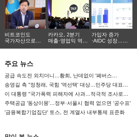
비트코인도
카카오, 2분기
가입자 증가
국가자산으로…'
매출·영업익 역대
·AIDC 성장…
보관·평가·처분'
최대…에이전트
SKT 2분기 성장
기준은 숙제
AI 수익화 관건
본궤도
주요 뉴스
공급 속도전 외치더니…황희, 난데없이 '폐버스
리모델링' 제안
송영길 측 "정청래, 국힘 '역선택' 대상…민주당 대표로
총선 지휘 못해"
이 대통령 "국가폭력 피해자에 사과…적극적 조사로
진실 밝혀야"
주택공급 '동상이몽'…정부·서울시 협력 없으면 '공수표'
'금융복합기업집단' 토스, 전 계열사 내부통제 표준화
많이 본 뉴스