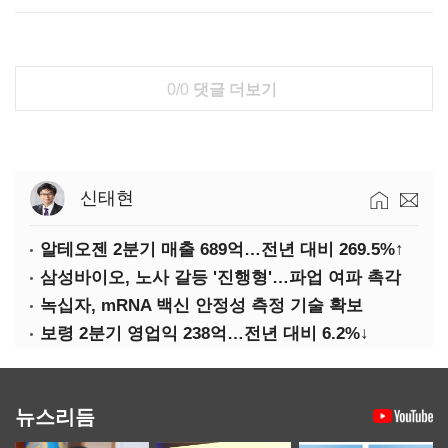
0/0
댓글 더보기
신태현
알테오젠 2분기 매출 689억…전년 대비 269.5%↑
삼성바이오, 노사 갈등 '진행형'…파업 여파 촉각
녹십자, mRNA 백신 안정성 측정 기술 확보
보령 2분기 영업익 238억…전년 대비 6.2%↓
뉴스리듬