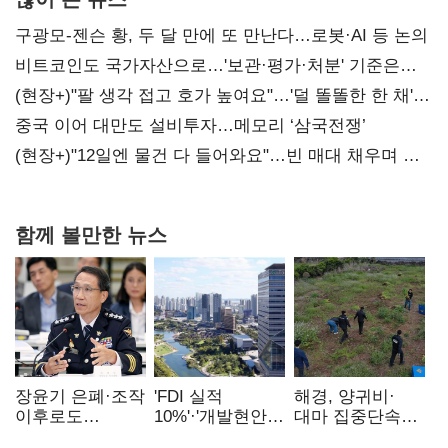
구광모-젠슨 황, 두 달 만에 또 만난다…로봇·AI 등 논의
비트코인도 국가자산으로…'보관·평가·처분' 기준은
숙제
(현장+)"팔 생각 접고 호가 높여요"…'덜 똘똘한 한 채'
20억 키맞추기
중국 이어 대만도 설비투자…메모리 ‘삼국전쟁’
(현장+)"12일엔 물건 다 들어와요"…빈 매대 채우며 문
연 홈플러스
함께 볼만한 뉴스
장윤기 은폐·조작
'FDI 실적
해경, 양귀비·
이후로도
10%'·'개발현안
대마 집중단속…
정보유출·
산적'…
4개월 동안