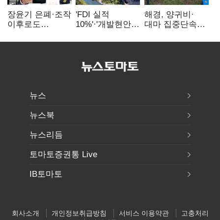
장윤기 은폐·조작
'FDI 실적
해경, 양귀비·
이후로도
10%'·'개발현안
대마 집중단속…
정보유출·
산적'…
4개월 동안
내부비위…경찰
인천경제청장
249명 검거
신뢰는 어디에
구원투수 찾기
뉴스
뉴스북
뉴스리듬
토마토증권통 Live
IB토마토
회사소개
개인정보취급방침
서비스 이용약관
고충처리