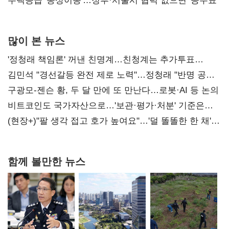
진실 밝혀야"
주택공급 '동상이몽'…정부·서울시 협력 없으면 '공수표'
많이 본 뉴스
'정청래 책임론' 꺼낸 친명계…친청계는 추가투표
때리기
김민석 "경선갈등 완전 제로 노력"…정청래 "반명 공세
사과부터"
구광모-젠슨 황, 두 달 만에 또 만난다…로봇·AI 등 논의
비트코인도 국가자산으로…'보관·평가·처분' 기준은
숙제
(현장+)"팔 생각 접고 호가 높여요"…'덜 똘똘한 한 채'
20억 키맞추기
함께 볼만한 뉴스