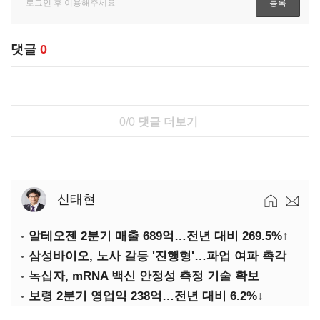
댓글
0
0/0
댓글 더보기
신태현
알테오젠 2분기 매출 689억…전년 대비 269.5%↑
삼성바이오, 노사 갈등 '진행형'…파업 여파 촉각
녹십자, mRNA 백신 안정성 측정 기술 확보
보령 2분기 영업익 238억…전년 대비 6.2%↓