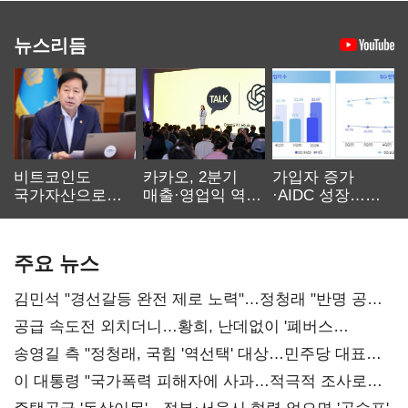
뉴스리듬
비트코인도
카카오, 2분기
가입자 증가
국가자산으로…'
매출·영업익 역대
·AIDC 성장…
보관·평가·처분'
최대…에이전트
SKT 2분기 성장
기준은 숙제
AI 수익화 관건
본궤도
주요 뉴스
김민석 "경선갈등 완전 제로 노력"…정청래 "반명 공세
사과부터"
공급 속도전 외치더니…황희, 난데없이 '폐버스
리모델링' 제안
송영길 측 "정청래, 국힘 '역선택' 대상…민주당 대표로
총선 지휘 못해"
이 대통령 "국가폭력 피해자에 사과…적극적 조사로