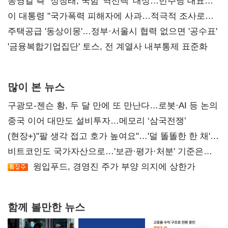
리모델링' 제안
송영길 측 "정청래, 국힘 '역선택' 대상…민주당 대표로
총선 지휘 못해"
이 대통령 "국가폭력 피해자에 사과…적극적 조사로
진실 밝혀야"
주택공급 '동상이몽'…정부·서울시 협력 없으면 '공수표'
'금융복합기업집단' 토스, 전 계열사 내부통제 표준화
많이 본 뉴스
구광모-젠슨 황, 두 달 만에 또 만난다…로봇·AI 등 논의
중국 이어 대만도 설비투자…메모리 ‘삼국전쟁’
(현장+)"팔 생각 접고 호가 높여요"…'덜 똘똘한 한 채'
20억 키맞추기
비트코인도 국가자산으로…'보관·평가·처분' 기준은
숙제
윙입푸드, 경영진 주가 부양 의지에 상한가
함께 볼만한 뉴스