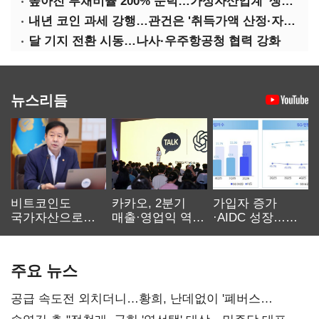
높아진 부채비율 200% 문턱…가상자산업계 '생존 시험대'
내년 코인 과세 강행…관건은 '취득가액 산정·자산 이동'
달 기지 전환 시동…나사·우주항공청 협력 강화
뉴스리듬
비트코인도
카카오, 2분기
가입자 증가
국가자산으로…'
매출·영업익 역대
·AIDC 성장…
보관·평가·처분'
최대…에이전트
SKT 2분기 성장
기준은 숙제
AI 수익화 관건
본궤도
주요 뉴스
공급 속도전 외치더니…황희, 난데없이 '폐버스