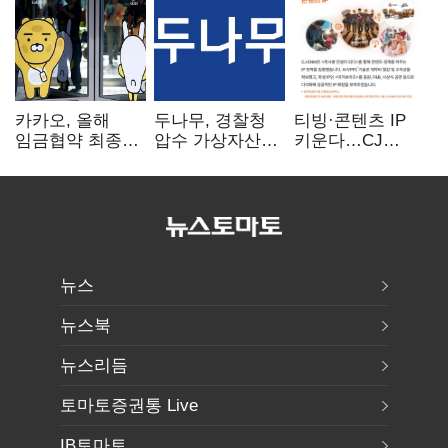
카카오, 올해
두나무, 경찰청
티빙·콘텐츠 IP
임금협약 최종
압수 가상자산
키운다…CJ
타결…연봉 6.3%
보관 맡는다…
ENM, 하반기
인상·격려금
커스터디 사업
글로벌 확장 가속
300만원
최종 낙찰
뉴스
뉴스북
뉴스리듬
토마토증권통 Live
IB토마토