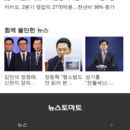
만에 다시 40%대
카카오, 2분기 영업익 2770억원…전년비 36% 증가
함께 볼만한 뉴스
김민석·정청래,
장동혁 "형소법도
성기홍
신천지 장외
안 읽어 본
"전월세난,
설전…송영길
대통령…빛의
세금보단 수요·
"호남 계몽 규탄"
속도로 무너질
공급 문제"…닥공
것"
시사
뉴스