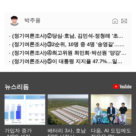
박주용
(정기여론조사)②당심·호남, 김민석-정청래 '초접전'
(정기여론조사)③2순위, 10명 중 4명 '송영길'…정청래 '한 자릿수'
(정기여론조사)④최고위원 최민희·박선원 '양강'…서미화·이성윤·임미애 뒤이어
(정기여론조사)⑤이 대통령 지지율 47.7%…일주일 만에 다시 40%대
뉴스리듬
가입자 증가
배터리 3사, 호남
다음, AI 도입에도