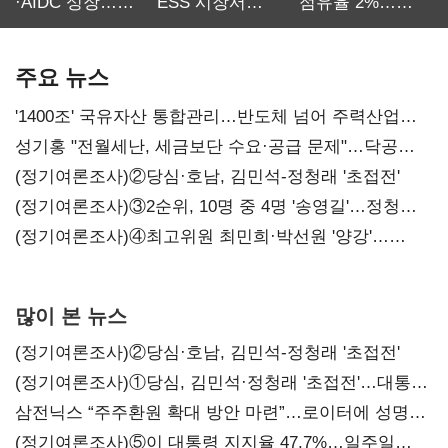
·AIDC 성장…
ESS 시장서
점유율 2%…
SKT 2분기 성장
‘격돌’
에이전트
본궤도
차별화가 관건
주요 뉴스
'1400조' 국유자산 통합관리…반도체 넘어 주력산업
구조혁신
성기홍 "전월세난, 세금보단 수요·공급 문제"…닥공
시사
(정기여론조사)②당심·호남, 김민석-정청래 '초접전'
(정기여론조사)③2순위, 10명 중 4명 '송영길'…정청래
'한 자릿수'
(정기여론조사)④최고위원 최민희·박선원 '양강'…
서미화·이성윤·임미애 뒤이어
많이 본 뉴스
(정기여론조사)②당심·호남, 김민석-정청래 '초접전'
(정기여론조사)①당심, 김민석·정청래 '초접전'…대통령
지지도 '50% 아래로'(종합)
삼전닉스 “주주환원 확대 방안 마련”…로이터에 성명
보내
(정기여론조사)⑤이 대통령 지지율 47.7%…일주일