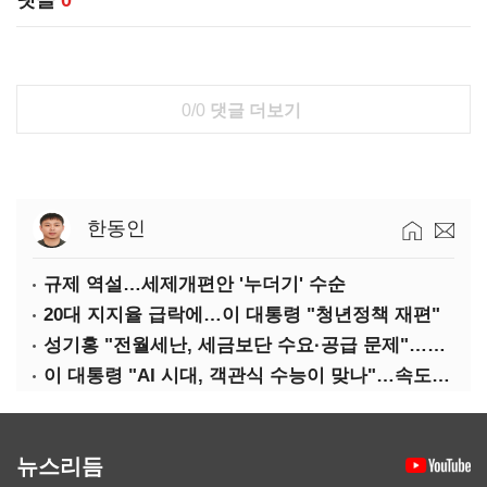
댓글
0
0/0
댓글 더보기
한동인
규제 역설…세제개편안 '누더기' 수순
20대 지지율 급락에…이 대통령 "청년정책 재편"
성기홍 "전월세난, 세금보단 수요·공급 문제"…닥공 시사
이 대통령 "AI 시대, 객관식 수능이 맞나"…속도전 '경계'
뉴스리듬