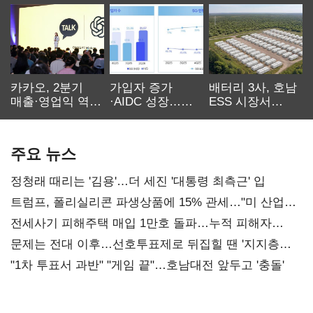
카카오, 2분기
가입자 증가
배터리 3사, 호남
매출·영업익 역대
·AIDC 성장…
ESS 시장서
최대…에이전트
SKT 2분기 성장
‘격돌’
AI 수익화 관건
본궤도
주요 뉴스
정청래 때리는 '김용'…더 세진 '대통령 최측근' 입
트럼프, 폴리실리콘 파생상품에 15% 관세…"미 산업
재건"
전세사기 피해주택 매입 1만호 돌파…누적 피해자
4만278명
문제는 전대 이후…선호투표제로 뒤집힐 땐 '지지층
불복'
"1차 투표서 과반" "게임 끝"…호남대전 앞두고 '충돌'