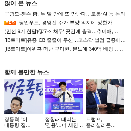
많이 본 뉴스
구광모-젠슨 황, 두 달 만에 또 만난다…로봇·AI 등 논의
윙입푸드, 경영진 주가 부양 의지에 상한가
(민선 9기 한달)③'7조 채무' 곳간에 충격…추미애,
20년만에 '비상재정' 선언 승부수
[IB토마토]유증·CB 줄줄이 무산…코스닥 벌점 급증에
상폐 압박
[IB토마토]아워홈 떠난 구미현, 본느에 340억 베팅…
가족 지배체제 구축
함께 볼만한 뉴스
장동혁 "이
정청래 때리는
트럼프,
대통령 집
'김용'…더 세진
폴리실리콘