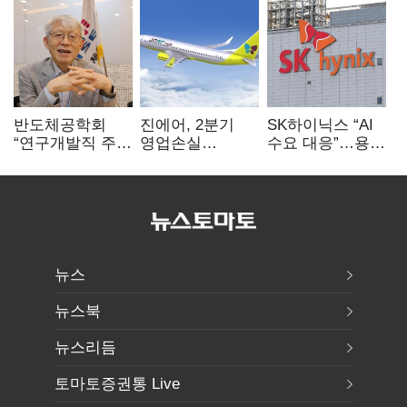
반도체공학회
진에어, 2분기
SK하이닉스 “AI
“연구개발직 주
영업손실
수요 대응”…용인
52시간제
731억…유가
·청주 팹에 54조
개선해야”
상승 여파
투자
뉴스
뉴스북
뉴스리듬
토마토증권통 Live