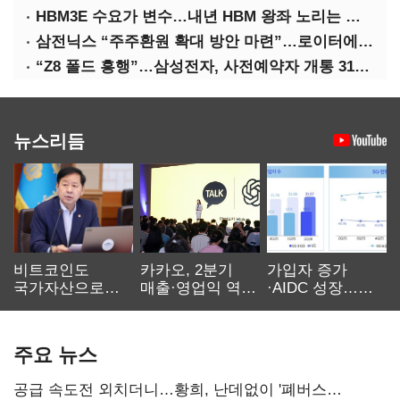
HBM3E 수요가 변수…내년 HBM 왕좌 노리는 삼성
삼전닉스 “주주환원 확대 방안 마련”…로이터에 성명 보내
“Z8 폴드 흥행”…삼성전자, 사전예약자 개통 31일까지 연장
뉴스리듬
비트코인도
카카오, 2분기
가입자 증가
국가자산으로…'
매출·영업익 역대
·AIDC 성장…
보관·평가·처분'
최대…에이전트
SKT 2분기 성장
기준은 숙제
AI 수익화 관건
본궤도
주요 뉴스
공급 속도전 외치더니…황희, 난데없이 '폐버스