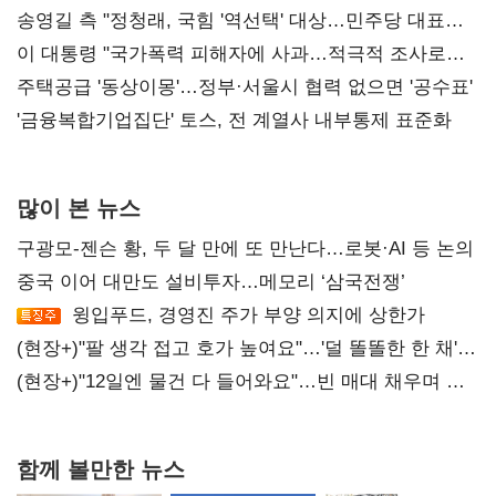
리모델링' 제안
송영길 측 "정청래, 국힘 '역선택' 대상…민주당 대표로
총선 지휘 못해"
이 대통령 "국가폭력 피해자에 사과…적극적 조사로
진실 밝혀야"
주택공급 '동상이몽'…정부·서울시 협력 없으면 '공수표'
'금융복합기업집단' 토스, 전 계열사 내부통제 표준화
많이 본 뉴스
구광모-젠슨 황, 두 달 만에 또 만난다…로봇·AI 등 논의
중국 이어 대만도 설비투자…메모리 ‘삼국전쟁’
윙입푸드, 경영진 주가 부양 의지에 상한가
(현장+)"팔 생각 접고 호가 높여요"…'덜 똘똘한 한 채'
20억 키맞추기
(현장+)"12일엔 물건 다 들어와요"…빈 매대 채우며 문
연 홈플러스
함께 볼만한 뉴스