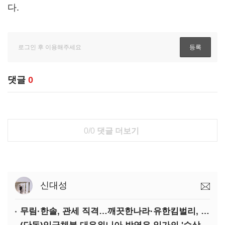
다.
댓글
0
0/0
댓글 더보기
신대성
무림·한솔, 관세 직격…깨끗한나라·유한킴벌리, 수익성 악화