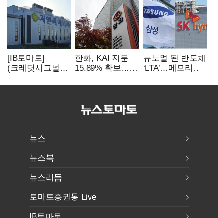
[IB토마토]
한화, KAI 지분
뉴노멀 된 반도체
(크레딧시그널)
15.89% 확보…
‘LTA’…메모리
지엔씨에너지, AI
기업결합심사
3사, 2030년까지
데이터센터 타고
신청 예정
54조 선불 계약
외형 확대
뉴스
뉴스북
뉴스리듬
토마토증권통 Live
IB토마토