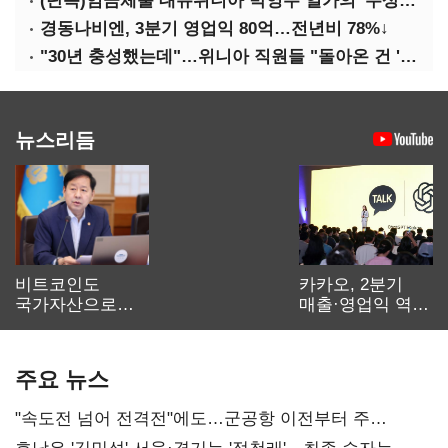
(단독)임금체불 대유위니아 박영우 일가의 '수상한 별장'
경동나비엔, 3분기 영업익 80억…전년비 78%↓
"30년 충성했는데"…위니아 직원들 "돌아온 건 '배신'"
뉴스리듬
비트코인도
카카오, 2분기
국가자산으로…'
매출·영업익 역대
보관·평가·처분'
최대…에이전트
기준은 숙제
AI 수익화 관건
주요 뉴스
"속도전 넘어 전격전"에도…군공항 이전부터 주