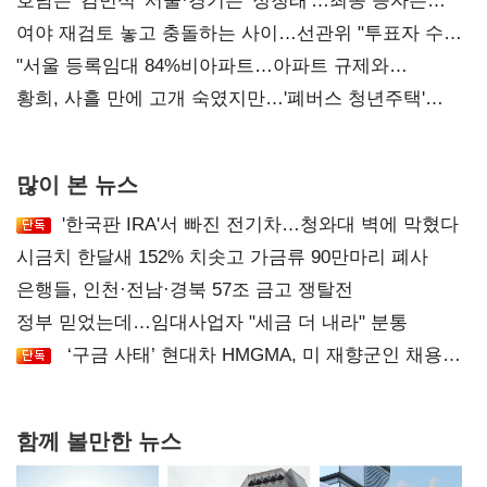
52시간까지 '뇌관'
호남은 '김민석' 서울·경기는 '정청래'…최종 승자는
'안갯속'
여야 재검토 놓고 충돌하는 사이…선관위 "투표자 수
오차 당연"
"서울 등록임대 84%비아파트…아파트 규제와
달리해야"
황희, 사흘 만에 고개 숙였지만…'폐버스 청년주택'
후폭풍
많이 본 뉴스
'한국판 IRA'서 빠진 전기차…청와대 벽에 막혔다
시금치 한달새 152% 치솟고 가금류 90만마리 폐사
은행들, 인천·전남·경북 57조 금고 쟁탈전
정부 믿었는데…임대사업자 "세금 더 내라" 분통
‘구금 사태’ 현대차 HMGMA, 미 재향군인 채용
확대로 분위기 반전
함께 볼만한 뉴스