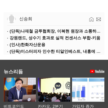
신송희
(단독)나재철 금투협회장, 이복현 원장과 소통하는 사이?
강원랜드, 성수기 효과로 실적 컨센서스 부합-키움
(인사)한화자산운용
(단독)미스터피자 인수한 티알인베스트, 내홍에 무너진 멜파스 인수전 참여
뉴스리듬
비트코인도
카카오, 2분기
가입자 증가