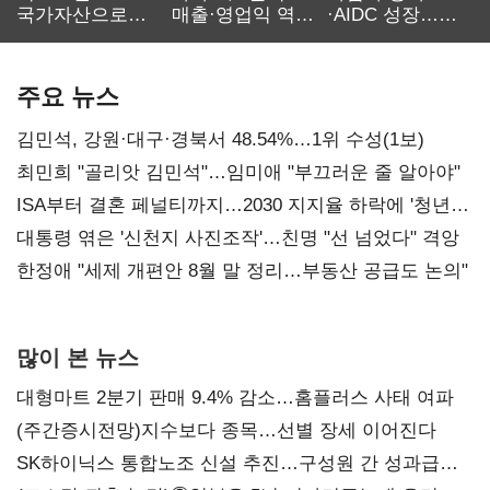
국가자산으로…'
매출·영업익 역대
·AIDC 성장…
보관·평가·처분'
최대…에이전트
SKT 2분기 성장
기준은 숙제
AI 수익화 관건
본궤도
주요 뉴스
김민석, 강원·대구·경북서 48.54%…1위 수성(1보)
최민희 "골리앗 김민석"…임미애 "부끄러운 줄 알아야"
ISA부터 결혼 페널티까지…2030 지지율 하락에 '청년
챙기기'
대통령 엮은 '신천지 사진조작'…친명 "선 넘었다" 격앙
한정애 "세제 개편안 8월 말 정리…부동산 공급도 논의"
많이 본 뉴스
대형마트 2분기 판매 9.4% 감소…홈플러스 사태 여파
(주간증시전망)지수보다 종목…선별 장세 이어진다
SK하이닉스 통합노조 신설 추진…구성원 간 성과급