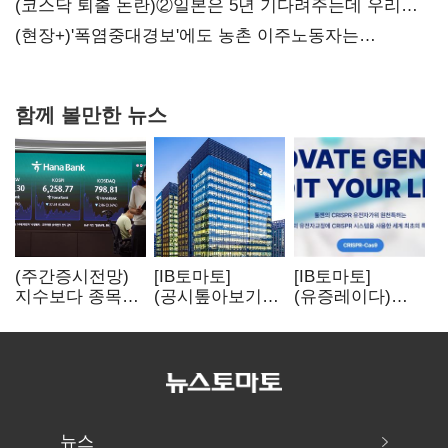
불만 확산
(코스닥 퇴출 논란)②일본은 5년 기다려주는데 우리는
당장 퇴출?…시간만으론 부족한 코스닥 구하기
(현장+)'폭염중대경보'에도 농촌 이주노동자는
강행군…'야외작업 중지' 권고도 무시
함께 볼만한 뉴스
(주간증시전망)
[IB토마토]
[IB토마토]
지수보다 종목…
(공시톺아보기)
(유증레이다)
선별 장세
수주 공시, 왜
툴젠, 조달액
이어진다
바로 매출로
3분의 1 토막…
잡히지 않을까
특허소송
비용부터 챙긴다
뉴스