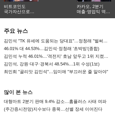
비트코인도
카카오, 2분기
국가자산으로…'
매출·영업익 역대
보관·평가·처분'
최대…에이전트
기준은 숙제
AI 수익화 관건
주요 뉴스
김민석 "TK 유세에 도움되는 당대표"…정청래 "벌써
대표된 양 당직 배분"
46.01% 대 44.53%…김민석·정청래 '초박빙'(종합)
김민석 누적 46.01%…'격전지' 호남 앞두고 1위 지켰다
(2보)
김민석, 강원·대구·경북서 48.54%…1위 수성(1보)
최민희 "골리앗 김민석"…임미애 "부끄러운 줄 알아야"
많이 본 뉴스
대형마트 2분기 판매 9.4% 감소…홈플러스 사태 여파
(주간증시전망)지수보다 종목…선별 장세 이어진다