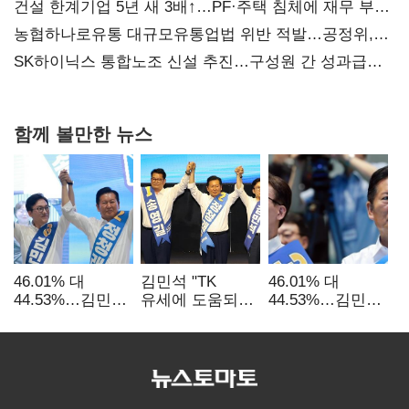
건설 한계기업 5년 새 3배↑…PF·주택 침체에 재무 부담
확대
농협하나로유통 대규모유통업법 위반 적발…공정위,
과징금 4억6200만원 부과
SK하이닉스 통합노조 신설 추진…구성원 간 성과급
불만 확산
함께 볼만한 뉴스
46.01% 대
김민석 "TK
46.01% 대
44.53%…김민석·
유세에 도움되는
44.53%…김민석·
정청래
당대표"…정청래
정청래
'초박빙'(종합
"벌써 대표된 양
'초박빙'(종합)
2보)
당직 배분"