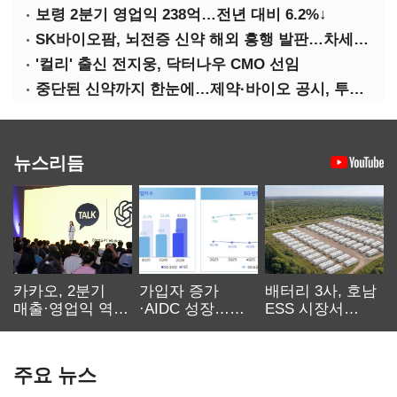
보령 2분기 영업익 238억…전년 대비 6.2%↓
SK바이오팜, 뇌전증 신약 해외 흥행 발판…차세대 신약 개발 속도
'컬리' 출신 전지웅, 닥터나우 CMO 선임
중단된 신약까지 한눈에…제약·바이오 공시, 투명해진다
뉴스리듬
카카오, 2분기
가입자 증가
배터리 3사, 호남
매출·영업익 역대
·AIDC 성장…
ESS 시장서
최대…에이전트
SKT 2분기 성장
‘격돌’
AI 수익화 관건
본궤도
주요 뉴스