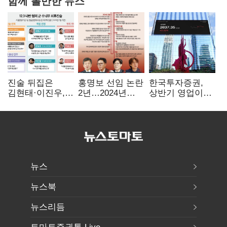
함께 볼만한 뉴스
진술 뒤집은
홍명보 선임 논란
한국투자증권,
김현태·이진우,
2년…2024년
상반기 영업이익
박안수는 "국가에
파동부터 소환·
2조1701억 원…
헌신"…법정서
압색까지
전년비 89.1%↑
드러난 군
수뇌부의 민낯
뉴스
뉴스북
뉴스리듬