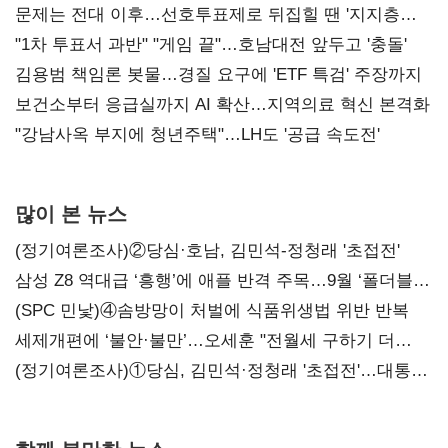
문제는 전대 이후…선호투표제로 뒤집힐 땐 '지지층
불복'
"1차 투표서 과반" "게임 끝"…호남대전 앞두고 '충돌'
김용범 책임론 봇물…경질 요구에 'ETF 특검' 주장까지
보건소부터 응급실까지 AI 확산…지역의료 혁신 본격화
"강남사옥 부지에 청년주택"…LH도 '공급 속도전'
많이 본 뉴스
(정기여론조사)②당심·호남, 김민석-정청래 '초접전'
삼성 Z8 역대급 ‘흥행’에 애플 반격 주목…9월 ‘폴더블
대전’
(SPC 민낯)④솜방망이 처벌에 식품위생법 위반 반복
세제개편에 ‘불안·불만’…오세훈 "전월세 구하기 더
힘들어질 것"
(정기여론조사)①당심, 김민석·정청래 '초접전'…대통령
지지도 '50% 아래로'(종합)