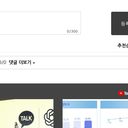
0
/
300
추천
0/0
댓글 더보기