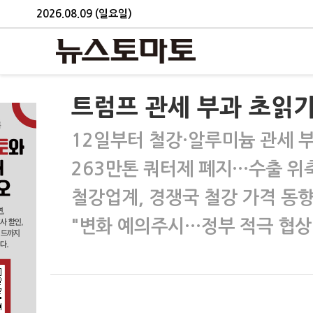
2026.08.09 (일요일)
트럼프 관세 부과 초읽기.
12일부터 철강·알루미늄 관세 
263만톤 쿼터제 폐지…수출 위
철강업계, 경쟁국 철강 가격 동향
"변화 예의주시…정부 적극 협상