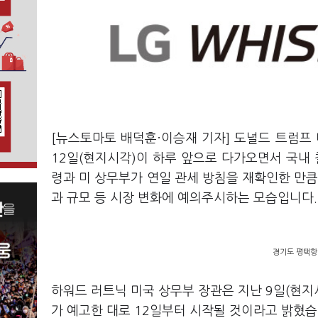
[뉴스토마토 배덕훈·이승재 기자] 도널드 트럼프
12일(현지시각)이 하루 앞으로 다가오면서 국내
령과 미 상무부가 연일 관세 방침을 재확인한 만큼
과 규모 등 시장 변화에 예의주시하는 모습입니다
.
경기도 평택항에
하워드 러트닉 미국 상무부 장관은 지난
9
일
(
현지
가 예고한 대로
12
일부터 시작될 것이라고 밝혔