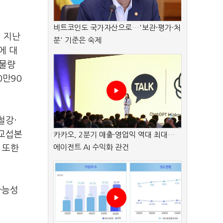
비트코인도 국가자산으로…'보관·평가·처
.
지난
분' 기준은 숙제
에 대
 물량
0
만
90
철강·
교섭본
카카오, 2분기 매출·영업익 역대 최대…
에이전트 AI 수익화 관건
 또한
가능성