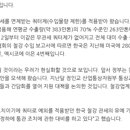
것입니다
.
관세를 면제받는 쿼터제
(
수입물량 제한
)
를 적용받아 왔습니다
적용해 연평균 수출량
(
약
383
만톤
)
의
70%
수준인
263
만톤
12
일부터 이같은 무관세 쿼터제가 없어지고 전체 대미 수출
협회의 철강 수입 보고서에 따르면 한국은 지난해 미국에
28
질
,
멕시코에 이은
4
번째입니다
.
될 것이라는 우려가 현실화할 것으로 보입니다
. 앞서
정부는 
방안을 모색해 왔습니다
.
지난달 정인교 산업통상자원부 통상
들과 간담회를 열어 지원 대책을 논의한 것입니다
.
철강업계
치이기에 쿼터로 예외를 적용받던 한국 철강 관세의 유예 
정하에 통관 조치에 관한 대비를 하고 있다
”
고 했습니다
.