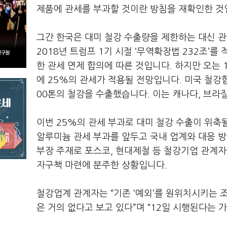
제품에 관세를 부과할 것이란 방침을 재확인한 
그간 한국은 대미 철강 수출량을 제한하는 대신 
2018
년 트럼프
1
기 시절
‘
무역확장법
232
조
’
를 
한 관세 면제 합의에 따른 것입니다
.
하지만 오는
에
25%
의 관세가 적용될 전망입니다
.
미국 철강
00
톤의 철강을 수출했습니다
.
이는 캐나다
,
브라
이번
25%
의 관세 부과로 대미 철강 수출이 위축
알루미늄 관세 부과를 앞두고 국내 업계와 대응 
부장 주재로 포스코
,
현대제철 등 철강기업 관계자
자구책 마련에 분주한 상황입니다
.
철강업계 관계자는
“
기존
‘
예외
’
를 원위치시키는 조
은 거의 없다고 보고 있다
”
며
“
12
일 시행된다는 가