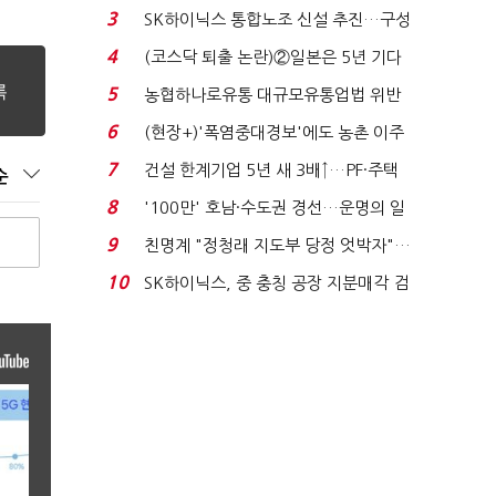
세 이어진다...
3
SK하이닉스 통합노조 신설 추진…구성
원 간 성과급 불...
4
(코스닥 퇴출 논란)②일본은 5년 기다
려주는데 우리는 ...
5
농협하나로유통 대규모유통업법 위반
적발…공정위, 과...
6
(현장+)'폭염중대경보'에도 농촌 이주
노동자는 강행군…'야...
7
건설 한계기업 5년 새 3배↑…PF·주택
순
침체에 재무 ...
8
'100만' 호남·수도권 경선…운명의 일
주일
9
친명계 "정청래 지도부 당정 엇박자"…
친청계 "신천지 오...
10
SK하이닉스, 중 충칭 공장 지분매각 검
토?…“확정된 바...