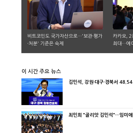
비트코인도 국가자산으로…'보관·평가
카카오, 
·처분' 기준은 숙제
최대…에이
이 시간 주요 뉴스
김민석, 강원·대구·경북서 48.5
최민희 "골리앗 김민석"…임미애