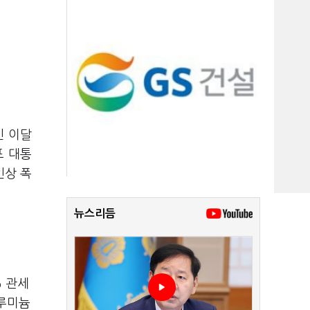
인 이달
프 대통
인상 폭
뉴스리듬
%
관세
알루미늄