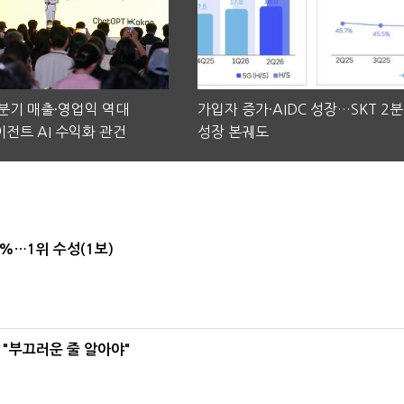
2분기 매출·영업익 역대
가입자 증가·AIDC 성장…SKT 2
전트 AI 수익화 관건
성장 본궤도
4%…1위 수성(1보)
 "부끄러운 줄 알아야"