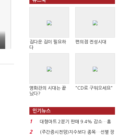
뉴스북
집다운 집이 필요하
편의점 전성시대
다
영화관의 시대는 끝
"CD로 구워오세요"
났다?
인기뉴스
1
대형마트 2분기 판매 9.4% 감소…홈
플러스 사태 여파...
2
(주간증시전망)지수보다 종목…선별 장