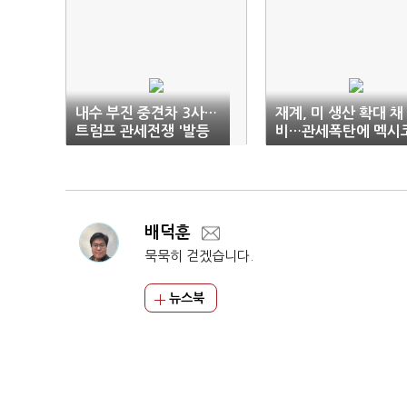
내수 부진 중견차 3사…
재계, 미 생산 확대 채
트럼프 관세전쟁 '발등
비…관세폭탄에 멕시
에 불'
'엑소더스'
배덕훈
묵묵히 걷겠습니다.
뉴스북