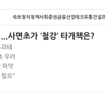
속보
정치
정책
사회
증권
금융
산업
테크
유통
건설
..사면초가 ‘철강’ 타개책은?
부과돼
축 우려
 파악
 필요"