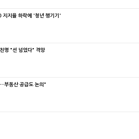
0 지지율 하락에 '청년 챙기기'
친명 "선 넘었다" 격앙
리…부동산 공급도 논의"