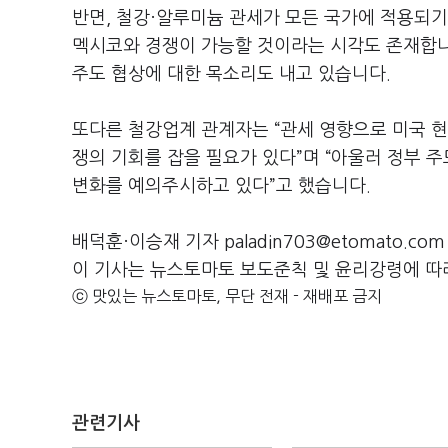
반면
,
철강·알루미늄 관세가 모든 국가에 적용되기
멕시코와 경쟁이 가능할 것이라는 시각도 존재합
주도 협상에 대한 목소리도 내고 있습니다
.
또다른 철강업계 관계자는
“
관세 영향으로 미국 현
쟁의 기회를 잡을 필요가 있다
”
며
“아울러
정부 주
변화를 예의주시하고 있다
”
고 했습니다
.
배덕훈·이승재 기자 paladin703@etomato.com
이 기사는 뉴스토마토 보도준칙 및 윤리강령에 따
ⓒ 맛있는 뉴스토마토, 무단 전재 - 재배포 금지
관련기사