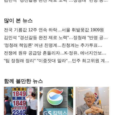
다툼 격화
김민석 "경선갈등 완전 제로 노력"…정청래 "반명 공세
사과부터"
많이 본 뉴스
전국 기름값 12주 연속 하락…서울 휘발윳값 1909원
김민석 "경선갈등 완전 제로 노력"…정청래 "반명 공세
사과부터"
'정청래 책임론' 꺼낸 친명계…친청계는 추가투표
때리기
전쟁에 원유 공급망 흔들리자…K-정유, 에너지안보
핵심으로 재부상
"팀 정청래 정리" "이중잣대 말라"…민주 최고위원 계파
다툼 격화
함께 볼만한 뉴스