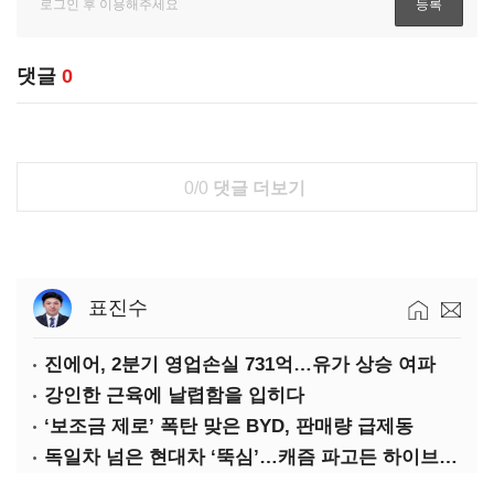
댓글
0
0/0
댓글 더보기
표진수
진에어, 2분기 영업손실 731억…유가 상승 여파
강인한 근육에 날렵함을 입히다
‘보조금 제로’ 폭탄 맞은 BYD, 판매량 급제동
독일차 넘은 현대차 ‘뚝심’…캐즘 파고든 하이브리드 역전극