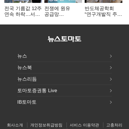
전국 기름값 12주
전쟁에 원유
반도체공학회
연속 하락…서울
공급망
“연구개발직 주
휘발윳값 1909원
흔들리자…K-
52시간제
정유, 에너지안보
개선해야”
핵심으로 재부상
뉴스
뉴스북
뉴스리듬
토마토증권통 Live
IB토마토
회사소개
개인정보취급방침
서비스 이용약관
고충처리