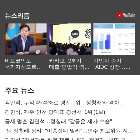
뉴스리듬
비트코인도
카카오, 2분기
가입자 증가
국가자산으로…'
매출·영업익 역대
·AIDC 성장…
보관·평가·처분'
최대…에이전트
SKT 2분기 성장
기준은 숙제
AI 수익화 관건
본궤도
주요 뉴스
김민석, 누적 45.42%로 경선 1위…정청래와 격차
0.86%p(2보)
김민석, 제주·인천 당대표 경선서 '1위'(1보)
공세 멈춘 김민석…정청래 "갈등은 제가 수습"
"팀 정청래 정리" "이중잣대 말라"…민주 최고위원 계파