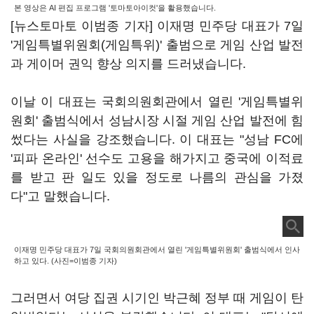
본 영상은 AI 편집 프로그램 '토마토아이컷'을 활용했습니다.
[뉴스토마토 이범종 기자] 이재명 민주당 대표가 7일
'게임특별위원회(게임특위)' 출범으로 게임 산업 발전
과 게이머 권익 향상 의지를 드러냈습니다.
이날 이 대표는 국회의원회관에서 열린 '게임특별위
원회' 출범식에서 성남시장 시절 게임 산업 발전에 힘
썼다는 사실을 강조했습니다. 이 대표는 "성남 FC에
'피파 온라인' 선수도 고용을 해가지고 중국에 이적료
를 받고 판 일도 있을 정도로 나름의 관심을 가졌
다"고 말했습니다.
이재명 민주당 대표가 7일 국회의원회관에서 열린 '게임특별위원회' 출범식에서 인사
하고 있다. (사진=이범종 기자)
그러면서 여당 집권 시기인 박근혜 정부 때 게임이 탄