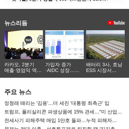
뉴스리듬
카카오, 2분기
가입자 증가
배터리 3사, 호남
매출·영업익 역대
·AIDC 성장…
ESS 시장서
최대…에이전트
SKT 2분기 성장
‘격돌’
AI 수익화 관건
본궤도
주요 뉴스
정청래 때리는 '김용'…더 세진 '대통령 최측근' 입
트럼프, 폴리실리콘 파생상품에 15% 관세…"미 산업
재건"
전세사기 피해주택 매입 1만호 돌파…누적 피해자