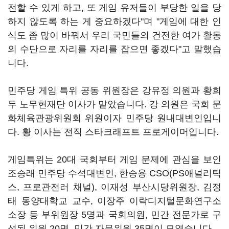
전할 수 있게 하고, 또 게임 유저들이 부당한 일을 당
하지 않도록 하는 게 중요하겠다"며 "게임에 대한 인
식도 좀 많이 바꿔서 우리 국민들의 건전한 여가 활동
의 수단으로 자리를 자리를 잡으면 좋겠다"고 말했습
니다.
민주당 게임 특위 공동 위원장은 강유정 의원과 황희
두 노무현재단 이사가 맡았습니다. 강 의원은 국회 문
화체육관광위원회 위원이자 민주당 원내대변인입니
다. 황 이사는 전직 스타크래프트 프로게이머입니다.
게임특위는 20대 국회부터 게임 문제에 관심을 보인
조승래 민주당 수석대변인, 한승용 CSO(PS애널리틱
스, 프로관전러 채널), 이재성 부산시당위원장, 김정
태 동양대학교 교수, 이장주 이락디지털문화연구소
소장 등 부위원장 5명과 국회의원, 민간 전문가로 구
성된 위원 20명, 민간 자문위원 35명이 모였습니다.