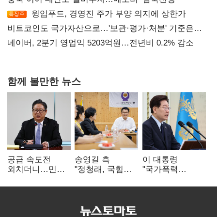
윙입푸드, 경영진 주가 부양 의지에 상한가
비트코인도 국가자산으로…'보관·평가·처분' 기준은
숙제
네이버, 2분기 영업익 5203억원…전년비 0.2% 감소
함께 볼만한 뉴스
공급 속도전
송영길 측
이 대통령
외치더니…민주,
"정청래, 국힘
"국가폭력
'폐버스
'역선택' 대상…
피해자에 사과…
리모델링'까지
민주당 대표로
적극적 조사로
제안
총선 지휘 못해"
진실 밝혀야"