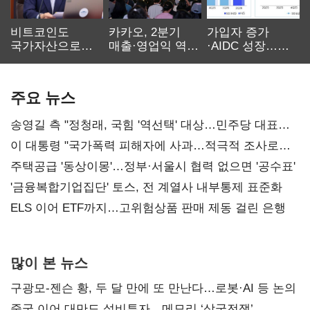
비트코인도
카카오, 2분기
가입자 증가
국가자산으로…'
매출·영업익 역대
·AIDC 성장…
보관·평가·처분'
최대…에이전트
SKT 2분기 성장
기준은 숙제
AI 수익화 관건
본궤도
주요 뉴스
송영길 측 "정청래, 국힘 '역선택' 대상…민주당 대표로
총선 지휘 못해"
이 대통령 "국가폭력 피해자에 사과…적극적 조사로
진실 밝혀야"
주택공급 '동상이몽'…정부·서울시 협력 없으면 '공수표'
'금융복합기업집단' 토스, 전 계열사 내부통제 표준화
ELS 이어 ETF까지…고위험상품 판매 제동 걸린 은행
많이 본 뉴스
구광모-젠슨 황, 두 달 만에 또 만난다…로봇·AI 등 논의
중국 이어 대만도 설비투자…메모리 ‘삼국전쟁’