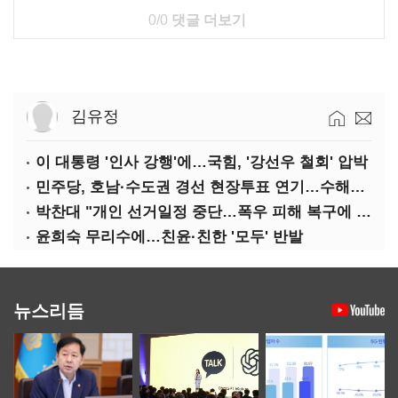
0/0
댓글 더보기
김유정
이 대통령 '인사 강행'에…국힘, '강선우 철회' 압박
민주당, 호남·수도권 경선 현장투표 연기…수해복구 집중
박찬대 "개인 선거일정 중단…폭우 피해 복구에 당력 집중해야"
윤희숙 무리수에…친윤·친한 '모두' 반발
뉴스리듬