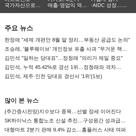
국가자산으로…'
매출·영업익 역대
·AIDC 성장…
보관·평가·처분'
최대…에이전트
SKT 2분기 성장
기준은 숙제
AI 수익화 관건
본궤도
주요 뉴스
한정애 "세제 개편안 8월 말 정리…부동산 공급도 논의"
조승래, '블루웨이브' 개인정보 유출 사과 "무거운 책임
통감"
김민석 "일하는 당대표"…정청래 "의리가 제일 중요"
김민석, 누적 45.42%로 경선 1위…정청래와 격차
0.86%p(2보)
김민석, 제주·인천 당대표 경선서 '1위'(1보)
많이 본 뉴스
(주간증시전망)지수보다 종목…선별 장세 이어진다
SK하이닉스 통합노조 신설 추진…구성원간 성과급
불만 확산
대형마트 2분기 판매 9.4% 감소…홈플러스 사태 여파