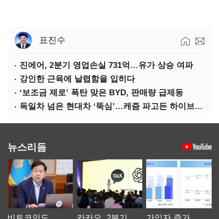
표진수
진에어, 2분기 영업손실 731억…유가 상승 여파
강인한 근육에 날렵함을 입히다
‘보조금 제로’ 폭탄 맞은 BYD, 판매량 급제동
독일차 넘은 현대차 ‘뚝심’…캐즘 파고든 하이브리드 역전극
뉴스리듬
비트코인도
카카오, 2분기
가입자 증가