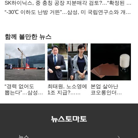
SK하이닉스, 중 충칭 공장 지분매각 검토?…“확정된 바
없어”
“-30℃ 이하도 난방 거뜬”…삼성, 미 국립연구소와 개발
협력
함께 볼만한 뉴스
“경력 없어도
최태원, 노소영에
본업 살아난
뽑는다”…삼성
1조 지급?…
코오롱인더
·TSMC, 미
재상고 여부 주목
·HS효성…AI·
반도체 인재
배터리 소재로
쟁탈전
보폭 확대
뉴스