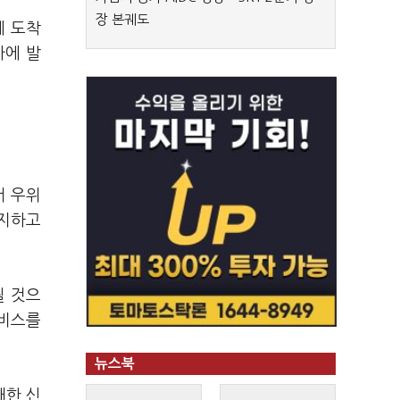
장 본궤도
에 도착
가에 발
서 우위
차지하고
될 것으
서비스를
뉴스북
대한 신