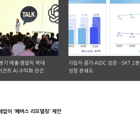
2분기 매출·영업익 역대
가입자 증가·AIDC 성장…SKT 2
전트 AI 수익화 관건
성장 본궤도
데없이 '폐버스 리모델링' 제안