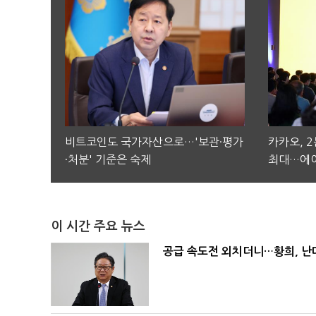
비트코인도 국가자산으로…'보관·평가
카카오, 
·처분' 기준은 숙제
최대…에이
이 시간 주요 뉴스
공급 속도전 외치더니…황희, 난