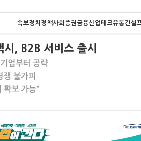
속보
정치
정책
사회
증권
금융
산업
테크
유통
건설
시, B2B 서비스 출시
 기업부터 공략
경쟁 불가피
 확보 가능"