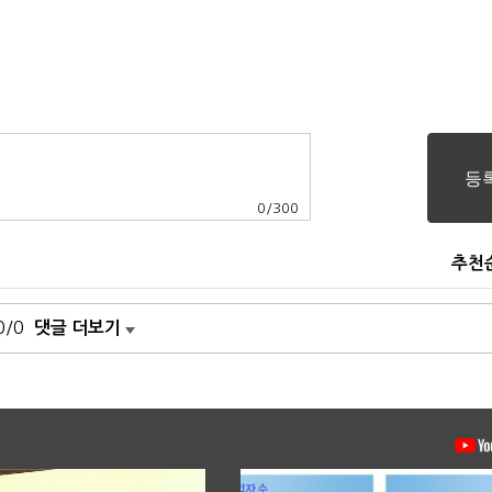
0
/
300
추천
0/0
댓글 더보기