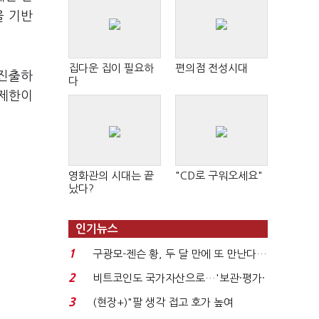
을 기반
집다운 집이 필요하
편의점 전성시대
 진출하
다
 제한이
영화관의 시대는 끝
"CD로 구워오세요"
났다?
인기뉴스
1
구광모-젠슨 황, 두 달 만에 또 만난다…
로봇·AI 등 논...
2
비트코인도 국가자산으로…'보관·평가·
처분' 기준은 ...
3
(현장+)"팔 생각 접고 호가 높여