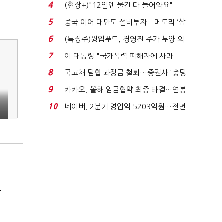
요"…'덜 똘똘한 한 채' 20...
4
(현장+)"12일엔 물건 다 들어와요"…
빈 매대 채우며 문 연 ...
5
중국 이어 대만도 설비투자…메모리 ‘삼
국전쟁’
6
(특징주)윙입푸드, 경영진 주가 부양 의
지에 상한가...
7
이 대통령 "국가폭력 피해자에 사과…
적극적 조사로 진...
8
국고채 담합 과징금 철퇴…증권사 '충당
금 폭탄' 우려...
9
카카오, 올해 임금협약 최종 타결…연봉
신
6.3% 인상·격려...
10
네이버, 2분기 영업익 5203억원…전년
최
비 0.2% 감소...
'