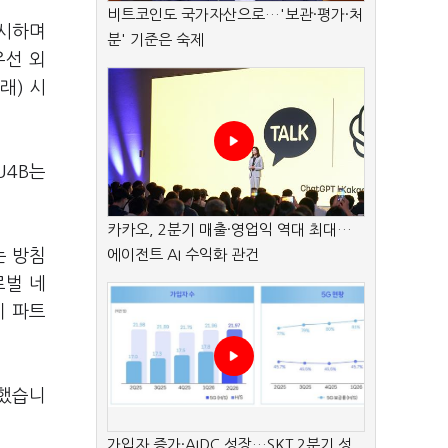
비트코인도 국가자산으로…'보관·평가·처
출시하며
분' 기준은 숙제
우선 외
래) 시
U4B는
카카오, 2분기 매출·영업익 역대 최대…
는 방침
에이전트 AI 수익화 관건
로벌 네
미 파트
화했습니
가입자 증가·AIDC 성장…SKT 2분기 성