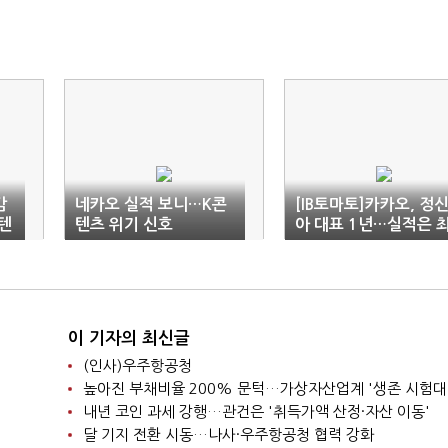
감
네카오 실적 보니…K콘
[IB토마토]카카오, 정
텐
텐츠 위기 신호
아 대표 1년…실적은 
대·기업가치는 '주춤'
이 기자의 최신글
(인사)우주항공청
높아진 부채비율 200% 문턱…가상자산업계 '생존 시험대
내년 코인 과세 강행…관건은 '취득가액 산정·자산 이동'
달 기지 전환 시동…나사·우주항공청 협력 강화