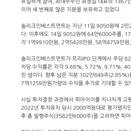
유일하게 참여, 최대주주인 최정일 대표의 1367만1
이어 세 번째로 많은 지분을 보유하고 있었다.
솔리크인베스트먼트는 지난 11일 9050원에 2만2
다. 이후에도 14일 9052원에 64만6000주를,
각 1억9910만원, 2억5428만원, 58억4759만
솔리크인베스트먼트가 프리IPO 단계에서 주당 82
차당 수익률은 각각 9.68%, 5.72%, 9.71%,
린 셈이다. 향후 남은 지분 102만849주(2.85
7억1259만원가량의 수익을 추가로 기대할 수 있
사실 투자결정 과정에서 피아이이를 지나치게 고평
2022년 투자유치 당시 2000억원대로 평가됐지
후 총 발행주식(3582만6000주)을 고려하면 