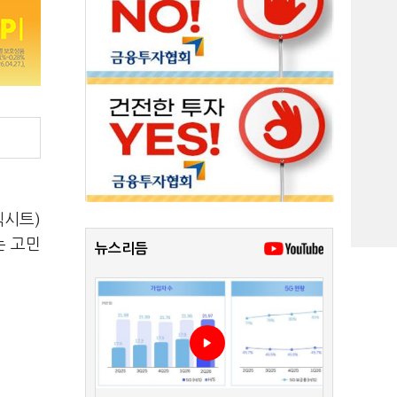
엑시트)
는 고민
뉴스리듬