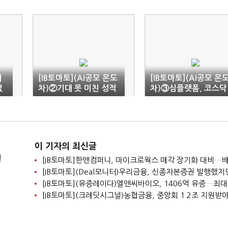
의
[IB토마토](AI공모 온도
[IB토마토](AI공모 온
없
차)②기대 못 미친 성적
차)③심플랫폼, 코스닥
표…기술 성장성 '관건'
재도전…AI IPO 분위
바꿀까
이 기자의 최신글
전