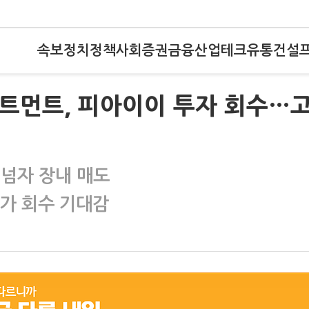
속보
정치
정책
사회
증권
금융
산업
테크
유통
건설
스트먼트, 피아이이 투자 회수…
 넘자 장내 매도
추가 회수 기대감