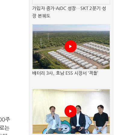
가입자 증가·AIDC 성장…SKT 2분기 성
장 본궤도
배터리 3사, 호남 ESS 시장서 ‘격돌’
00주
I로는