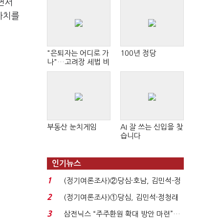
면서
가치를
"은퇴자는 어디로 가
100년 정당
나"…고려장 세법 비
판 확산
부동산 눈치게임
AI 잘 쓰는 신입을 찾
습니다
인기뉴스
1
(정기여론조사)②당심·호남, 김민석-정
청래 '초접전'...
2
(정기여론조사)①당심, 김민석·정청래
'초접전'…대통령 ...
3
삼전닉스 “주주환원 확대 방안 마련”…