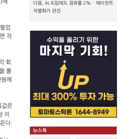
)에
다음, AI 도입에도 점유율 2%…에이전트
차별화가 관건
 팔았
면 각
각 회
익을 올
만원에
몸값은
장 이
온다.
뉴스북