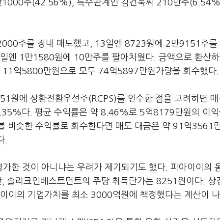
000주(42.56%), 특수관계인 김건욱씨 210만주(6.54%
000주를 장내 매도했고, 13일엔 8723원에 2만9151주를
 17일엔 1만1580원에 10만주를 팔아치웠다. 금액으로 환산하
원, 11억5800만원으로 모두 74억5897만원가량을 회수했다.
51원에 상환전환우선주(RCPS)를 인수한 점을 고려하면 매
 40.35%다. 평균 수익률은 약 8.46%로 5억8179만원의 이
%)를 비슷한 수익률로 회수한다면 매도 대금은 약 91억3561
다.
가한 것이 아니냐는 우려가 제기되기도 했다. 피아이이의 
만, 솔리크인베스트먼트의 주당 취득단가는 8251원이다. 상
피아이이의 기업가치를 최소 3000억원에 책정했다는 계산이 나