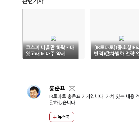
관련기사
코스피 나흘만 하락…대
[IB토마토](중소형IB
왕고래 테마주 약세
반격)②차별화 전략 
으면 도태…'협업·발
굴'이 답
홍준표
IB토마토 홍준표 기자입니다. 가치 있는 내용 
달하겠습니다.
뉴스북