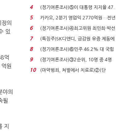
로이터에 성명...
4
(정기여론조사)⑤이 대통령 지지율 47.
7%…일주일 만에 ...
5
카카오, 2분기 영업익 2770억원…전년
시장의
비 36% 증가...
6
(정기여론조사)④최고위원 최민희·박선
수 있
원 '양강'…서미...
7
(특징주)SK디앤디, 금감원 유증 제동에
장 초반 상한가...
8
(정기여론조사)⑥민주 46.2% 대 국힘
31.0%…오차범위 밖 ...
58억
9
(정기여론조사)③2순위, 10명 중 4명
1억원
'송영길'…정청래 '한 ...
10
(마약범죄, 처벌에서 치료로)②(단
독)"마약은 전염병…여성...
T분야의
속될
를 지