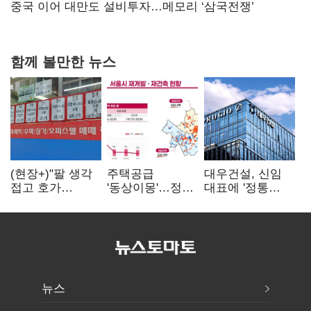
연 홈플러스
중국 이어 대만도 설비투자…메모리 ‘삼국전쟁’
함께 볼만한 뉴스
(현장+)"팔 생각
주택공급
대우건설, 신임
접고 호가
'동상이몽'…정부
대표에 '정통
높여요"…'덜
·서울시 협력
대우맨' 이강석
똘똘한 한 채'
없으면 '공수표'
부사장 내정
20억 키맞추기
뉴스