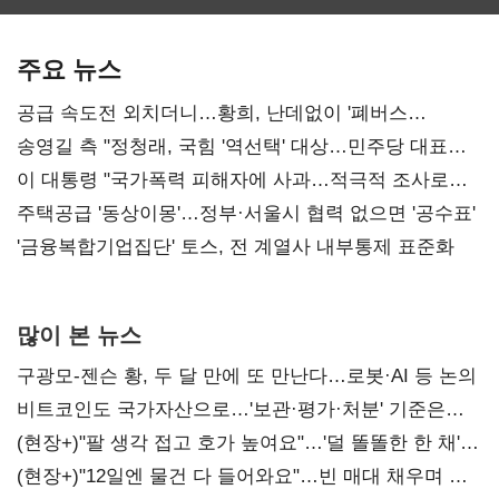
보관·평가·처분'
최대…에이전트
SKT 2분기 성장
기준은 숙제
AI 수익화 관건
본궤도
주요 뉴스
공급 속도전 외치더니…황희, 난데없이 '폐버스
리모델링' 제안
송영길 측 "정청래, 국힘 '역선택' 대상…민주당 대표로
총선 지휘 못해"
이 대통령 "국가폭력 피해자에 사과…적극적 조사로
진실 밝혀야"
주택공급 '동상이몽'…정부·서울시 협력 없으면 '공수표'
'금융복합기업집단' 토스, 전 계열사 내부통제 표준화
많이 본 뉴스
구광모-젠슨 황, 두 달 만에 또 만난다…로봇·AI 등 논의
비트코인도 국가자산으로…'보관·평가·처분' 기준은
숙제
(현장+)"팔 생각 접고 호가 높여요"…'덜 똘똘한 한 채'
20억 키맞추기
(현장+)"12일엔 물건 다 들어와요"…빈 매대 채우며 문