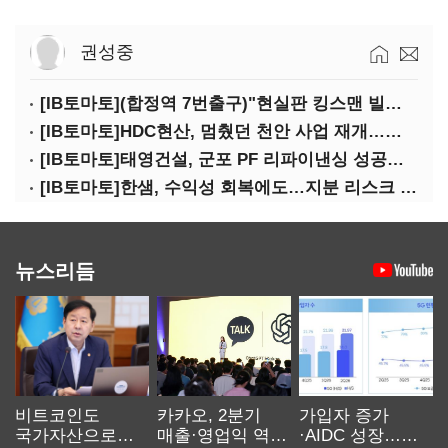
권성중
[IB토마토](합정역 7번출구)"현실판 킹스맨 빌런?"…일론 머스크의 양면성
[IB토마토]HDC현산, 멈췄던 천안 사업 재개…우발채무 부담 줄인다
[IB토마토]태영건설, 군포 PF 리파이낸싱 성공…후속사업 '청신호'
[IB토마토]한샘, 수익성 회복에도…지분 리스크 덮친다
뉴스리듬
비트코인도
카카오, 2분기
가입자 증가
국가자산으로…'
매출·영업익 역대
·AIDC 성장…