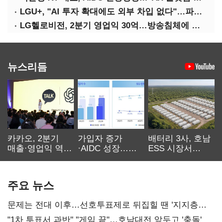
LGU+, "AI 투자 확대에도 외부 차입 없다"…파주 AIDC 수익성 자신
LG헬로비전, 2분기 영업익 30억…방송침체에 교육용 단말 시장도 축소
뉴스리듬
카카오, 2분기
가입자 증가
배터리 3사, 호남
매출·영업익 역대
·AIDC 성장…
ESS 시장서
최대…에이전트
SKT 2분기 성장
‘격돌’
AI 수익화 관건
본궤도
주요 뉴스
문제는 전대 이후…선호투표제로 뒤집힐 땐 '지지층
불복'
"1차 투표서 과반" "게임 끝"…호남대전 앞두고 '충돌'