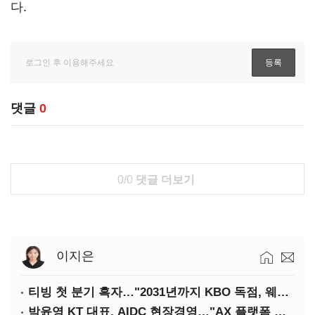
다.
댓글
0
0/0
댓글 더보기
이지은
티빙 첫 분기 흑자…"2031년까지 KBO 독점, 웨이브 합병도 속도"
박윤영 KT 대표, AIDC 현장경영…"AX 플랫폼 핵심 인프라로 키운다"