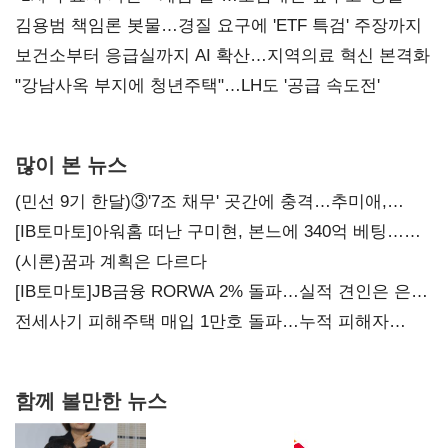
김용범 책임론 봇물…경질 요구에 'ETF 특검' 주장까지
보건소부터 응급실까지 AI 확산…지역의료 혁신 본격화
"강남사옥 부지에 청년주택"…LH도 '공급 속도전'
많이 본 뉴스
(민선 9기 한달)③'7조 채무' 곳간에 충격…추미애,
20년만에 '비상재정' 선언 승부수
[IB토마토]아워홈 떠난 구미현, 본느에 340억 베팅…
가족 지배체제 구축
(시론)꿈과 계획은 다르다
[IB토마토]JB금융 RORWA 2% 돌파…실적 견인은 은행
아닌 캐피탈
전세사기 피해주택 매입 1만호 돌파…누적 피해자
4만278명
함께 볼만한 뉴스