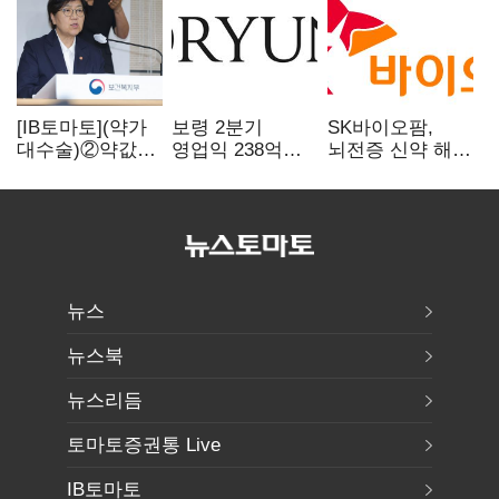
[IB토마토](약가
보령 2분기
SK바이오팜,
대수술)②약값
영업익 238억…
뇌전증 신약 해외
깎이자 R&D부터
전년 대비 6.2%↓
흥행 발판…
축소…제약업계
차세대 신약 개발
비상경영 돌입
속도
뉴스
뉴스북
뉴스리듬
토마토증권통 Live
IB토마토