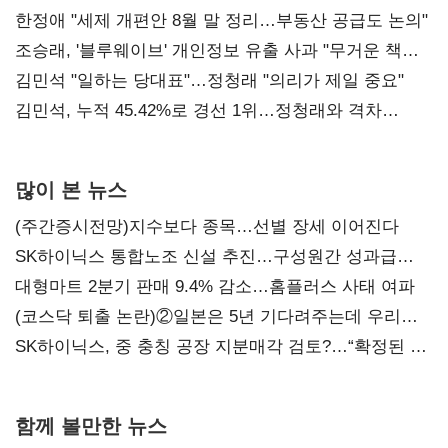
한정애 "세제 개편안 8월 말 정리…부동산 공급도 논의"
조승래, '블루웨이브' 개인정보 유출 사과 "무거운 책임
통감"
김민석 "일하는 당대표"…정청래 "의리가 제일 중요"
김민석, 누적 45.42%로 경선 1위…정청래와 격차
0.86%p(2보)
많이 본 뉴스
(주간증시전망)지수보다 종목…선별 장세 이어진다
SK하이닉스 통합노조 신설 추진…구성원간 성과급
불만 확산
대형마트 2분기 판매 9.4% 감소…홈플러스 사태 여파
(코스닥 퇴출 논란)②일본은 5년 기다려주는데 우리는
당장 퇴출?…시간만으론 부족한 코스닥 구하기
SK하이닉스, 중 충칭 공장 지분매각 검토?…“확정된 바
없어”
함께 볼만한 뉴스