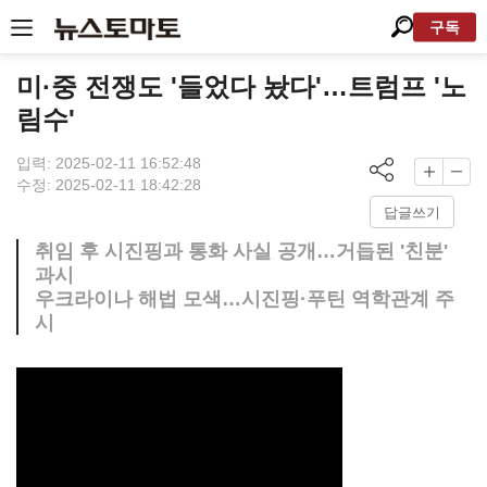
구독
미·중 전쟁도 '들었다 놨다'…트럼프 '노
림수'
입력: 2025-02-11 16:52:48
수정: 2025-02-11 18:42:28
답글쓰기
취임 후 시진핑과 통화 사실 공개…거듭된 '친분'
과시
우크라이나 해법 모색…시진핑·푸틴 역학관계 주
시