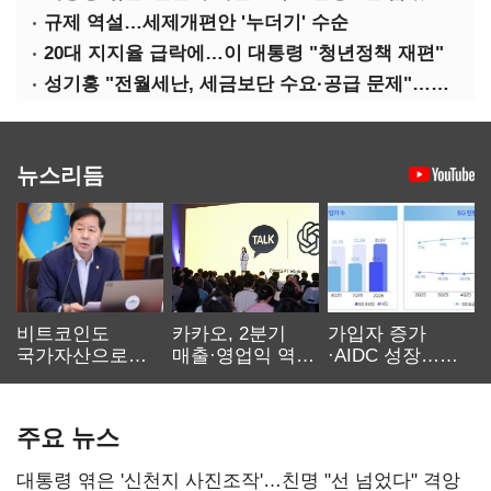
규제 역설…세제개편안 '누더기' 수순
20대 지지율 급락에…이 대통령 "청년정책 재편"
성기홍 "전월세난, 세금보단 수요·공급 문제"…닥공 시사
뉴스리듬
비트코인도
카카오, 2분기
가입자 증가
국가자산으로…'
매출·영업익 역대
·AIDC 성장…
보관·평가·처분'
최대…에이전트
SKT 2분기 성장
기준은 숙제
AI 수익화 관건
본궤도
주요 뉴스
대통령 엮은 '신천지 사진조작'…친명 "선 넘었다" 격앙