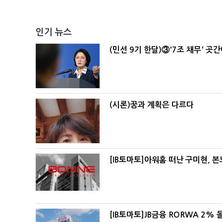
인기 뉴스
(민선 9기 한달)③'7조 채무' 곳
(시론)꿈과 계획은 다르다
[IB토마토]아워홈 떠난 구미현, 
[IB토마토]JB금융 RORWA 2