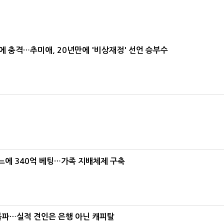
간에 충격…추미애, 20년만에 '비상재정' 선언 승부수
본느에 340억 베팅…가족 지배체제 구축
% 돌파…실적 견인은 은행 아닌 캐피탈