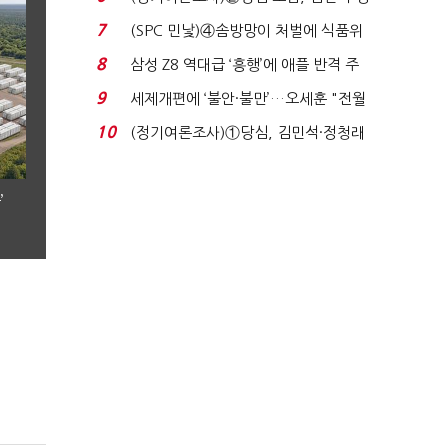
청래 '초접전'...
7
(SPC 민낯)④솜방망이 처벌에 식품위
생법 위반 반복...
8
삼성 Z8 역대급 ‘흥행’에 애플 반격 주
목…9월 ‘폴...
9
세제개편에 ‘불안·불만’…오세훈 "전월
세 구하기 더 ...
10
(정기여론조사)①당심, 김민석·정청래
'초접전'…대통령 ...
’