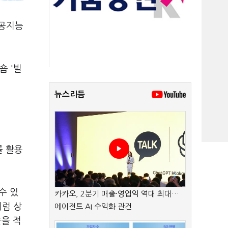
인공지능
숍 '빌
뉴스리듬
를 활용
수 있
카카오, 2분기 매출·영업익 역대 최대…
처럼 상
에이전트 AI 수익화 관건
술을 적