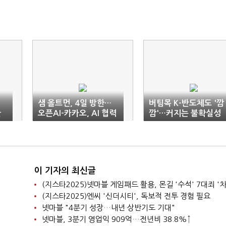
…
샘 올트먼, 4일 방한…
버팀목 K-반도체도 '깜
한
오픈AI-카카오, AI 협력
깜'…커지는 불확실성
발표 가능성
이 기자의 최신글
(지스타2025)넷마블 게임패드 활용, 몬길 '수석' 7대죄 '차
(지스타2025)엔씨 '신더시티', 독보적 전투 경험 필요
넷마블 "4분기 성장…내년 상반기도 기대"
넷마블, 3분기 영업익 909억…전년비 38.8%↑