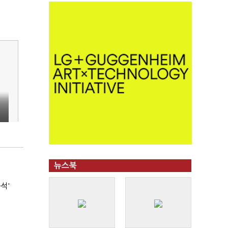
뉴스북
석'