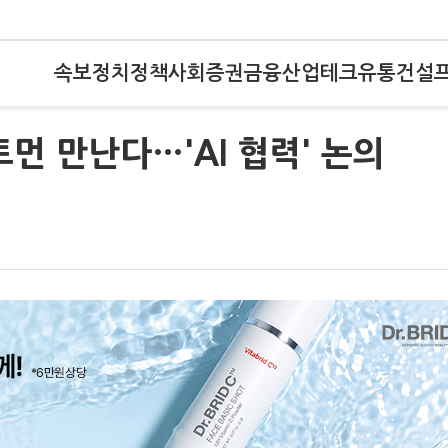
속보
정치
정책
사회
증권
금융
산업
테크
유통
건설
먼 만난다…'AI 협력' 논의