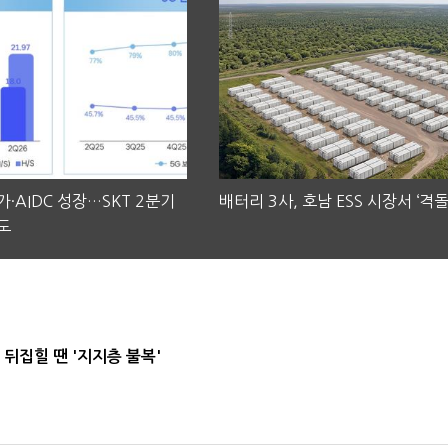
·AIDC 성장…SKT 2분기
배터리 3사, 호남 ESS 시장서 ‘격돌
도
뒤집힐 땐 '지지층 불복'