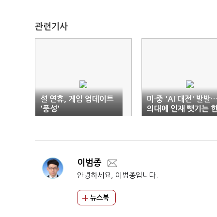
관련기사
설 연휴, 게임 업데이트
미·중 'AI 대전' 발발
'풍성'
의대에 인재 뺏기는 
국
이범종
안녕하세요, 이범종입니다.
뉴스북