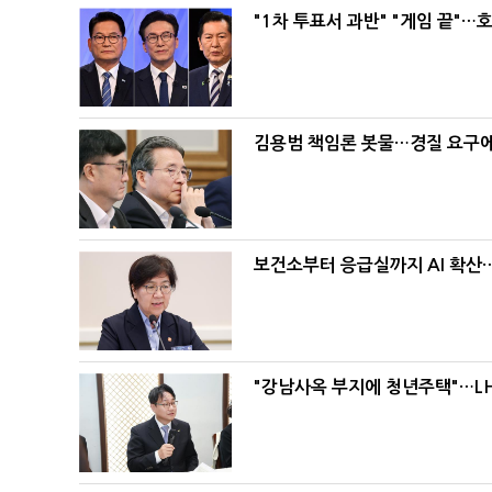
"1차 투표서 과반" "게임 끝"…
김용범 책임론 봇물…경질 요구에 
보건소부터 응급실까지 AI 확산
"강남사옥 부지에 청년주택"…LH