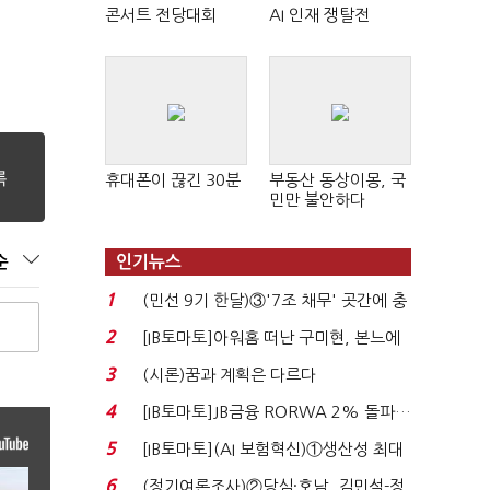
콘서트 전당대회
AI 인재 쟁탈전
휴대폰이 끊긴 30분
부동산 동상이몽, 국
민만 불안하다
순
인기뉴스
1
(민선 9기 한달)③'7조 채무' 곳간에 충
격…추미애, 20년...
2
[IB토마토]아워홈 떠난 구미현, 본느에
340억 베팅…가...
3
(시론)꿈과 계획은 다르다
4
[IB토마토]JB금융 RORWA 2% 돌파…
실적 견인은 은행 ...
5
[IB토마토](AI 보험혁신)①생산성 최대
80% 개선…현실...
6
(정기여론조사)②당심·호남, 김민석-정