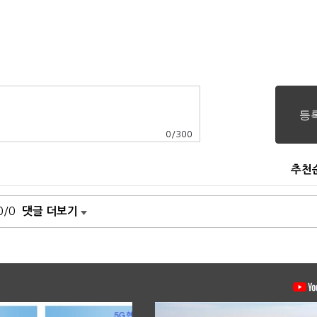
0
/
300
추천
0/0
댓글 더보기