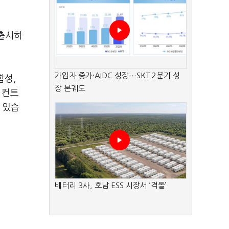
 출시하
가입자 증가·AIDC 성장…SKT 2분기 성
합성,
장 본궤도
 컨트
 있습
배터리 3사, 호남 ESS 시장서 ‘격돌’