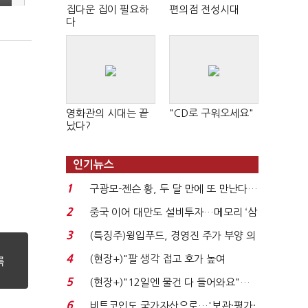
집다운 집이 필요하
편의점 전성시대
다
영화관의 시대는 끝
"CD로 구워오세요"
났다?
인기뉴스
1
구광모-젠슨 황, 두 달 만에 또 만난다…
로봇·AI 등 논...
2
중국 이어 대만도 설비투자…메모리 ‘삼
국전쟁’
3
(특징주)윙입푸드, 경영진 주가 부양 의
지에 상한가...
4
(현장+)"팔 생각 접고 호가 높여
요"…'덜 똘똘한 한 채' 20...
5
(현장+)"12일엔 물건 다 들어와요"…
빈 매대 채우며 문 연 ...
6
비트코인도 국가자산으로…'보관·평가·