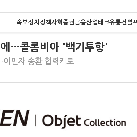
속보
정치
정책
사회
증권
금융
산업
테크
유통
건설
위협에…콜롬비아 '백기투항'
'…이민자 송환 협력키로