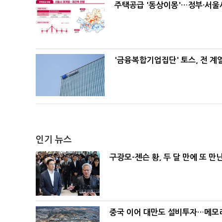
주택공급 '동상이몽'…정부·서울시
'금융복합기업집단' 토스, 전 
인기 뉴스
구광모-젠슨 황, 두 달 만에 또 만
중국 이어 대만도 설비투자…메모리