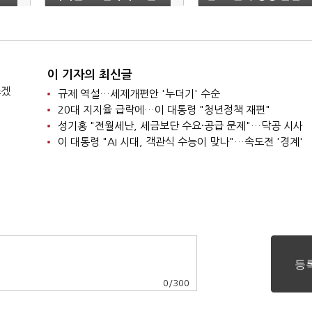
이 기자의 최신글
쓰겠
규제 역설…세제개편안 '누더기' 수순
20대 지지율 급락에…이 대통령 "청년정책 재편"
성기홍 "전월세난, 세금보단 수요·공급 문제"…닥공 시사
이 대통령 "AI 시대, 객관식 수능이 맞나"…속도전 '경계'
0
/
300