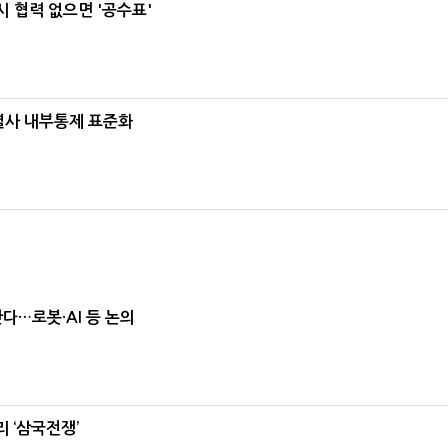
 협력 없으면 '공수표'
계열사 내부통제 표준화
난다…로봇·AI 등 논의
 ‘삼국전쟁’