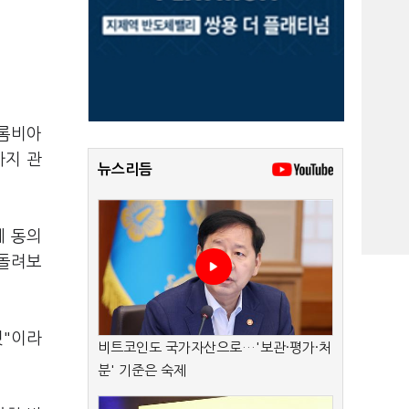
콜롬비아
까지 관
뉴스리듬
에 동의
 돌려보
.
것"이라
비트코인도 국가자산으로…'보관·평가·처
분' 기준은 숙제