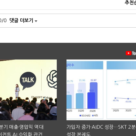
추천
0/0
댓글 더보기
2분기 매출·영업익 역대
가입자 증가·AIDC 성장…SKT 2
전트 AI 수익화 관건
성장 본궤도