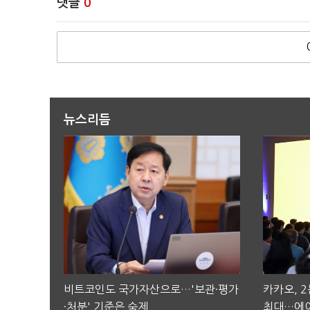
댓글
0
뉴스리듬
비트코인도 국가자산으로…'보관·평가
카카오, 
·처분' 기준은 숙제
최대…에이