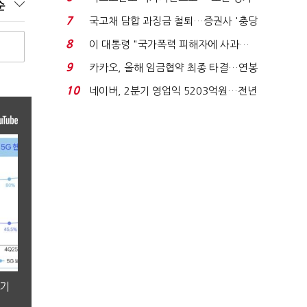
순
처분' 기준은 ...
7
국고채 담합 과징금 철퇴…증권사 '충당
금 폭탄' 우려...
8
이 대통령 "국가폭력 피해자에 사과…
적극적 조사로 진...
9
카카오, 올해 임금협약 최종 타결…연봉
6.3% 인상·격려...
10
네이버, 2분기 영업익 5203억원…전년
비 0.2% 감소...
분기