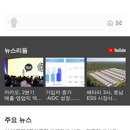
뉴스리듬
카카오, 2분기
가입자 증가
배터리 3사, 호남
매출·영업익 역대
·AIDC 성장…
ESS 시장서
최대…에이전트
SKT 2분기 성장
‘격돌’
AI 수익화 관건
본궤도
주요 뉴스