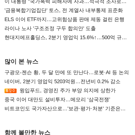
이 대통령 "국가폭력 피해자에 사과…적극적 조사로
진실 밝혀야"
'금융복합기업집단' 토스, 전 계열사 내부통제 표준화
ELS 이어 ETF까지…고위험상품 판매 제동 걸린 은행
라이나 노사 '구조조정 구두 합의안' 도출
현대지에프홀딩스, 2분기 영업익 15.6%↑…500억 규모
자사주 매입
많이 본 뉴스
구광모-젠슨 황, 두 달 만에 또 만난다…로봇·AI 등 논의
네이버, 2분기 영업익 5203억원…전년비 0.2% 감소
윙입푸드, 경영진 주가 부양 의지에 상한가
중국 이어 대만도 설비투자…메모리 ‘삼국전쟁’
비트코인도 국가자산으로…'보관·평가·처분' 기준은
숙제
함께 볼만한 뉴스