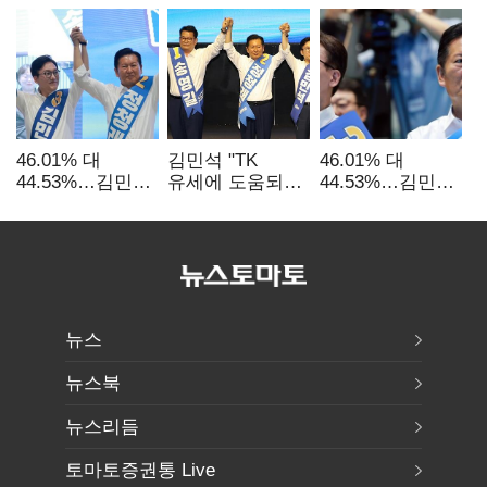
46.01% 대
김민석 "TK
46.01% 대
44.53%…김민석·
유세에 도움되는
44.53%…김민석·
정청래
당대표"…정청래
정청래
'초박빙'(종합
"벌써 대표된 양
'초박빙'(종합)
2보)
당직 배분"
뉴스
뉴스북
뉴스리듬
토마토증권통 Live