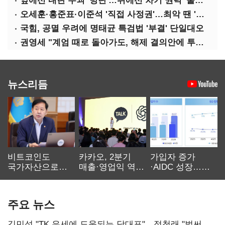
앞에선 내란 수괴 '방탄'…뒤에선 차기 권력 '줄서기'
오세훈·홍준표·이준석 '직접 사정권'…최악 땐 '대선 레이스' 이탈
국힘, 공멸 우려에 명태균 특검법 '부결' 단일대오
권영세 "계엄 때로 돌아가도, 해제 결의안에 투표 안 할 것"
뉴스리듬
비트코인도
카카오, 2분기
가입자 증가
국가자산으로…'
매출·영업익 역대
·AIDC 성장…
보관·평가·처분'
최대…에이전트
SKT 2분기 성장
기준은 숙제
AI 수익화 관건
본궤도
주요 뉴스
김민석 "TK 유세에 도움되는 당대표"…정청래 "벌써