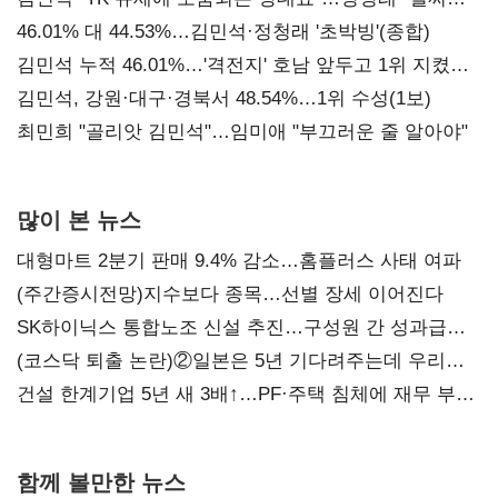
대표된 양 당직 배분"
46.01% 대 44.53%…김민석·정청래 '초박빙'(종합)
김민석 누적 46.01%…'격전지' 호남 앞두고 1위 지켰다
(2보)
김민석, 강원·대구·경북서 48.54%…1위 수성(1보)
최민희 "골리앗 김민석"…임미애 "부끄러운 줄 알아야"
많이 본 뉴스
대형마트 2분기 판매 9.4% 감소…홈플러스 사태 여파
(주간증시전망)지수보다 종목…선별 장세 이어진다
SK하이닉스 통합노조 신설 추진…구성원 간 성과급
불만 확산
(코스닥 퇴출 논란)②일본은 5년 기다려주는데 우리는
당장 퇴출?…시간만으론 부족한 코스닥 구하기
건설 한계기업 5년 새 3배↑…PF·주택 침체에 재무 부담
확대
함께 볼만한 뉴스