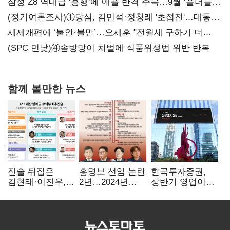
삼성 Z8 역대급 ‘흥행’에 애플 반격 주목…9월 ‘폴더블
대전’
(정기여론조사)①당심, 김민석·정청래 '초접전'…대통령
지지도 '50% 아래로'(종합)
세제개편에 ‘불안·불만’…오세훈 "전월세 구하기 더
힘들어질 것"
(SPC 민낯)④솜방망이 처벌에 식품위생법 위반 반복
함께 볼만한 뉴스
진술 뒤집은
홍명보 선임 논란
한국투자증권,
김현태·이진우,
2년…2024년
상반기 영업이익
박안수는 "국가에
파동부터 소환·
2조1701억 원…
헌신"…법정서
압색까지
전년비 89.1%↑
드러난 군
수뇌부의 민낯