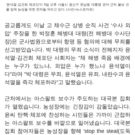
'윤석열·김건희 체포단'이 9일 오후 서울시 용산구 한남동 대통령 관저 근처 볼보 건
물 앞에 농성을 위한 천막을 차리고 있다. (사진=뉴스토마토)
공교롭게도 이날 고 채수근 상병 순직 사건 ‘수사 외
압’ 주장을 한 박정훈 해병대 대령(전 해병대 수사단
장)은 군사법원으로부터 항명 등 혐의에 대해 무죄를
선고받았습니다. 박 대령의 무죄 소식이 전해지자 윤
석열·김건희 체포단 사회자는 "채 해병 죽음 배경에
는 누구가 있느냐, 외압은 누가 했느냐 윤석열이
다"라며 "박 대령은 무죄, 윤석열은 유죄. 내란수괴 윤
석열을 즉각 체포하라"고 말했습니다.
근처에서는 아스팔트 보수가 주도하는 대국본 집회
가 열렸습니다. 농성장에는 긴장감이 감돌았습니다.
윤씨 탄핵·체포에 찬성하는 시민들은 가까이 근접하
는 아스팔트 보수를 바깥으로 밀어냈습니다. 대국본
집회 참여자들은 농성장을 향해 'stop the steal(도둑