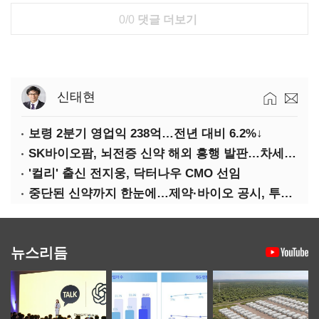
0/0
댓글 더보기
신태현
보령 2분기 영업익 238억…전년 대비 6.2%↓
SK바이오팜, 뇌전증 신약 해외 흥행 발판…차세대 신약 개발 속도
'컬리' 출신 전지웅, 닥터나우 CMO 선임
중단된 신약까지 한눈에…제약·바이오 공시, 투명해진다
뉴스리듬