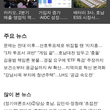
카카오, 2분기
가입자 증가
배터리 3사, 호남
매출·영업익 역대
·AIDC 성장…
ESS 시장서
최대…에이전트
SKT 2분기 성장
‘격돌’
AI 수익화 관건
본궤도
주요 뉴스
문제는 전대 이후…선호투표제로 뒤집힐 땐 '지지층
불복'
"1차 투표서 과반" "게임 끝"…호남대전 앞두고 '충돌'
김용범 책임론 봇물…경질 요구에 'ETF 특검' 주장까지
보건소부터 응급실까지 AI 확산…지역의료 혁신 본격화
"강남사옥 부지에 청년주택"…LH도 '공급 속도전'
많이 본 뉴스
(정기여론조사)②당심·호남, 김민석-정청래 '초접전'