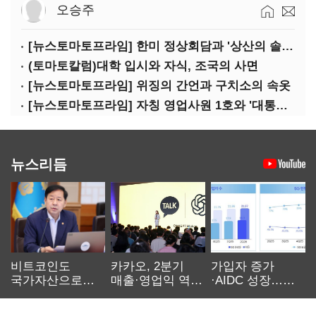
오승주
[뉴스토마토프라임] 한미 정상회담과 '상산의 솔연'
(토마토칼럼)대학 입시와 자식, 조국의 사면
[뉴스토마토프라임] 위징의 간언과 구치소의 속옷
[뉴스토마토프라임] 자칭 영업사원 1호와 '대통령 집무실 사우나'
뉴스리듬
비트코인도
카카오, 2분기
가입자 증가
국가자산으로…'
매출·영업익 역대
·AIDC 성장…
보관·평가·처분'
최대…에이전트
SKT 2분기 성장
기준은 숙제
AI 수익화 관건
본궤도