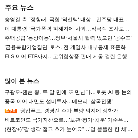
주요 뉴스
송영길 측 "정청래, 국힘 '역선택' 대상…민주당 대표로
총선 지휘 못해"
이 대통령 "국가폭력 피해자에 사과…적극적 조사로
진실 밝혀야"
주택공급 '동상이몽'…정부·서울시 협력 없으면 '공수표'
'금융복합기업집단' 토스, 전 계열사 내부통제 표준화
ELS 이어 ETF까지…고위험상품 판매 제동 걸린 은행
많이 본 뉴스
구광모-젠슨 황, 두 달 만에 또 만난다…로봇·AI 등 논의
중국 이어 대만도 설비투자…메모리 ‘삼국전쟁’
윙입푸드, 경영진 주가 부양 의지에 상한가
비트코인도 국가자산으로…'보관·평가·처분' 기준은
숙제
(현장+)"팔 생각 접고 호가 높여요"…'덜 똘똘한 한 채'