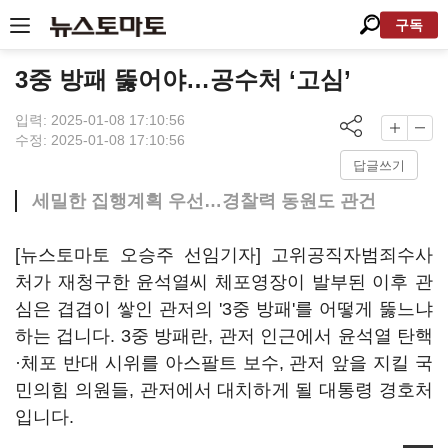
구독
3중 방패 뚫어야…공수처 ‘고심’
입력: 2025-01-08 17:10:56
수정: 2025-01-08 17:10:56
답글쓰기
세밀한 집행계획 우선…경찰력 동원도 관건
[뉴스토마토 오승주 선임기자] 고위공직자범죄수사
처가 재청구한 윤석열씨 체포영장이 발부된 이후 관
심은 겹겹이 쌓인 관저의 '3중 방패'를 어떻게 뚫느냐
하는 겁니다. 3중 방패란, 관저 인근에서 윤석열 탄핵
·체포 반대 시위를 아스팔트 보수, 관저 앞을 지킬 국
민의힘 의원들, 관저에서 대치하게 될 대통령 경호처
입니다.