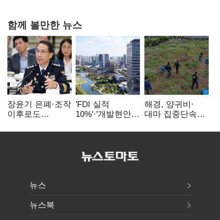
20억 키맞추기
함께 볼만한 뉴스
장윤기 은폐·조작
'FDI 실적
해경, 양귀비·
이후로도
10%'·'개발현안
대마 집중단속…
정보유출·
산적'…
4개월 동안
내부비위…경찰
인천경제청장
249명 검거
신뢰는 어디에
구원투수 찾기
뉴스
뉴스북