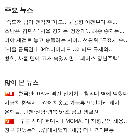
주요 뉴스
"속도전 넘어 전격전"에도…군공항 이전부터 주
52시간까지 '뇌관'
호남은 '김민석' 서울·경기는 '정청래'…최종 승자는
'안갯속'
여야 재검토 놓고 충돌하는 사이…선관위 "투표자 수
오차 당연"
"서울 등록임대 84%비아파트…아파트 규제와
달리해야"
황희, 사흘 만에 고개 숙였지만…'폐버스 청년주택'
후폭풍
많이 본 뉴스
'한국판 IRA'서 빠진 전기차…청와대 벽에 막혔다
시금치 한달새 152% 치솟고 가금류 90만마리 폐사
은행들, 인천·전남·경북 57조 금고 쟁탈전
‘구금 사태’ 현대차 HMGMA, 미 재향군인 채용
확대로 분위기 반전
정부 믿었는데…임대사업자 "세금 더 내라" 분통