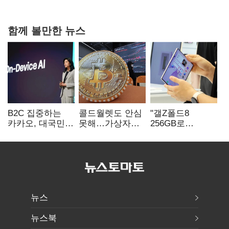
함께 볼만한 뉴스
B2C 집중하는
콜드월렛도 안심
"갤Z폴드8
카카오, 대국민
못해…가상자산
256GB로
서비스 '모두의
수탁 확대에
변경하면 지원금
AI' 사활
'보안 시험대'
추가"
뉴스
뉴스북