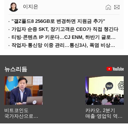
이지은
"갤Z폴드8 256GB로 변경하면 지원금 추가"
가입자 순증 SKT, 장기고객은 CEO가 직접 챙긴다
티빙·콘텐츠 IP 키운다…CJ ENM, 하반기 글로벌 확장 가속
작업자·통신망 이중 관리…통신3사, 폭염 비상대응 돌입
뉴스리듬
비트코인도
카카오, 2분기
국가자산으로…'
매출·영업익 역대
보관·평가·처분'
최대…에이전트
기준은 숙제
AI 수익화 관건