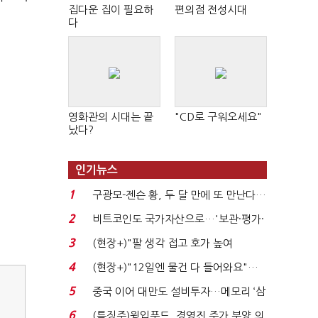
집다운 집이 필요하
편의점 전성시대
다
영화관의 시대는 끝
"CD로 구워오세요"
났다?
인기뉴스
1
구광모-젠슨 황, 두 달 만에 또 만난다…
로봇·AI 등 논...
2
비트코인도 국가자산으로…'보관·평가·
처분' 기준은 ...
3
(현장+)"팔 생각 접고 호가 높여
요"…'덜 똘똘한 한 채' 20...
4
(현장+)"12일엔 물건 다 들어와요"…
빈 매대 채우며 문 연 ...
5
중국 이어 대만도 설비투자…메모리 ‘삼
국전쟁’
6
(특징주)윙입푸드, 경영진 주가 부양 의