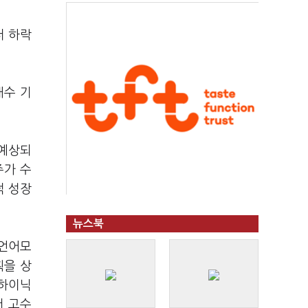
터 하락
매수 기
 예상되
주가 수
적 성장
뉴스북
대언어모
획을 상
K하이닉
서 고수