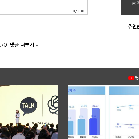
0
/
300
추천
0/0
댓글 더보기