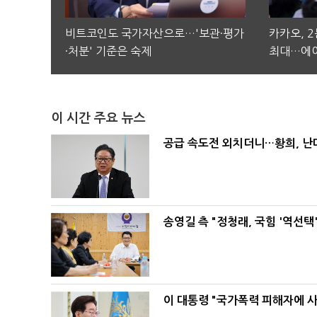
비트코인도 국가자산으로…'보관·평가
카카오, 
·처분' 기준은 숙제
최대…에이
이 시간 주요 뉴스
공급 속도전 외치더니…황희, 난
송영길 측 "정청래, 국힘 '역선
이 대통령 "국가폭력 피해자에 