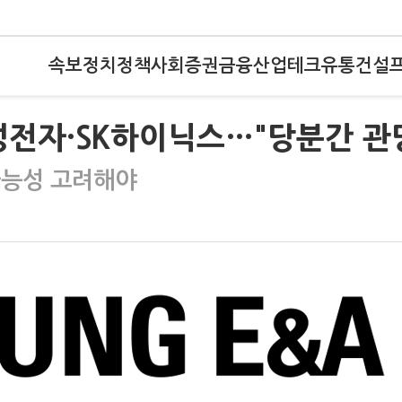
속보
정치
정책
사회
증권
금융
산업
테크
유통
건설
삼성전자·SK하이닉스…"당분간 관
가능성 고려해야