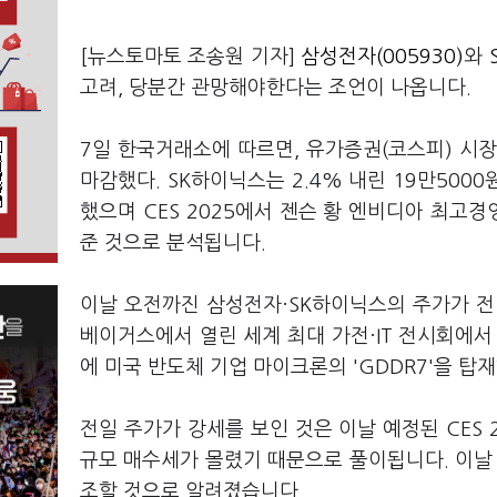
[뉴스토마토 조송원 기자]
삼성전자(005930)
와
고려, 당분간 관망해야한다는 조언이 나옵니다.
7일 한국거래소에 따르면, 유가증권(코스피) 시장
마감했다. SK하이닉스는 2.4% 내린 19만50
했으며 CES 2025에서 젠슨 황 엔비디아 최고경
준 것으로 분석됩니다.
이날 오전까진 삼성전자·SK하이닉스의 주가가 전
베이거스에서 열린 세계 최대 가전·IT 전시회에서 
에 미국 반도체 기업 마이크론의 'GDDR7'을 
전일 주가가 강세를 보인 것은 이날 예정된 CES 
규모 매수세가 몰렸기 때문으로 풀이됩니다. 이날 젠
조할 것으로 알려졌습니다.