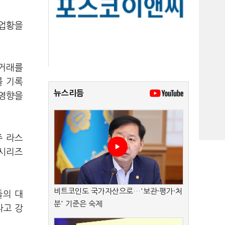
 업황을
 거래를
를 기록
뉴스리듬
 영향을
주 라스
 시리즈
비트코인도 국가자산으로…'보관·평가·처
들의 대
분' 기준은 숙제
라고 강