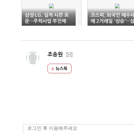
삼성·LG, 실적 시즌 포
코스피, 외국인 매수
문…주력사업 부진에
에 2거래일 '상승'…
'먹구름'
성전자 2.76%↑
조송원
뉴스북