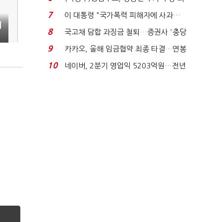
지에 상한가...
7
이 대통령 "국가폭력 피해자에 사과…
기
적극적 조사로 진...
8
국고채 담합 과징금 철퇴…증권사 '충당
금 폭탄' 우려...
9
카카오, 올해 임금협약 최종 타결…연봉
6.3% 인상·격려...
10
네이버, 2분기 영업익 5203억원…전년
비 0.2% 감소...