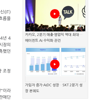
(IT)
 흐름을
카카오, 2분기 매출·영업익 역대 최대…
4년 4
에이전트 AI 수익화 관건
 시장의
추측했던
향 조정
가입자 증가·AIDC 성장…SKT 2분기 성
망"이라
장 본궤도
균판매단