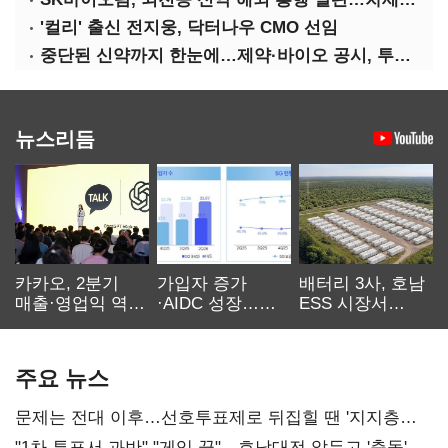
'컬리' 출신 전지웅, 닥터나우 CMO 선임
중단된 신약까지 한눈에…제약·바이오 공시, 투명해진다
뉴스리듬
카카오, 2분기
가입자 증가
배터리 3사, 호남
매출·영업익 역대
·AIDC 성장…
ESS 시장서
최대…에이전트
SKT 2분기 성장
‘격돌’
AI 수익화 관건
본궤도
주요 뉴스
문제는 전대 이후…선호투표제로 뒤집힐 땐 '지지층
불복'
"1차 투표서 과반" "게임 끝"…호남대전 앞두고 '충돌'