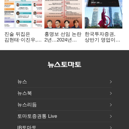
진술 뒤집은
홍명보 선임 논란
한국투자증권,
김현태·이진우,
2년…2024년
상반기 영업이익
박안수는 "국가에
파동부터 소환·
2조1701억 원…
헌신"…법정서
압색까지
전년비 89.1%↑
드러난 군
수뇌부의 민낯
뉴스
뉴스북
뉴스리듬
토마토증권통 Live
IB토마토