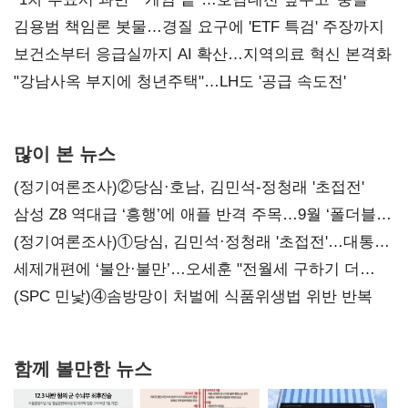
김용범 책임론 봇물…경질 요구에 'ETF 특검' 주장까지
보건소부터 응급실까지 AI 확산…지역의료 혁신 본격화
"강남사옥 부지에 청년주택"…LH도 '공급 속도전'
많이 본 뉴스
(정기여론조사)②당심·호남, 김민석-정청래 '초접전'
삼성 Z8 역대급 ‘흥행’에 애플 반격 주목…9월 ‘폴더블
대전’
(정기여론조사)①당심, 김민석·정청래 '초접전'…대통령
지지도 '50% 아래로'(종합)
세제개편에 ‘불안·불만’…오세훈 "전월세 구하기 더
힘들어질 것"
(SPC 민낯)④솜방망이 처벌에 식품위생법 위반 반복
함께 볼만한 뉴스