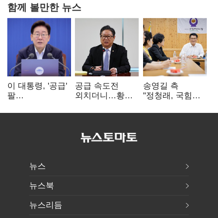
함께 볼만한 뉴스
이 대통령, '공급'
공급 속도전
송영길 측
팔
외치더니…황희,
"정청래, 국힘
걷어붙였는데…
난데없이 '폐버스
'역선택' 대상…
여 내부선
리모델링' 제안
민주당 대표로
'부동산
총선 지휘 못해"
망언'(종합)
뉴스
뉴스북
뉴스리듬