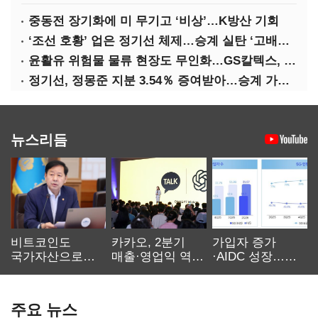
중동전 장기화에 미 무기고 ‘비상’…K방산 기회
‘조선 호황’ 업은 정기선 체제…승계 실탄 ‘고배당’ 주목
윤활유 위험물 물류 현장도 무인화…GS칼텍스, 디지털 전환 가속
정기선, 정몽준 지분 3.54％ 증여받아…승계 가속화
뉴스리듬
비트코인도
카카오, 2분기
가입자 증가
국가자산으로…'
매출·영업익 역대
·AIDC 성장…
보관·평가·처분'
최대…에이전트
SKT 2분기 성장
기준은 숙제
AI 수익화 관건
본궤도
주요 뉴스