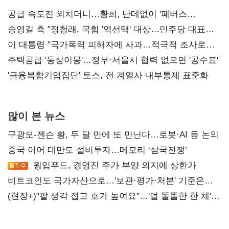
공급 속도전 외치더니…황희, 난데없이 '폐버스
리모델링' 제안
송영길 측 "정청래, 국힘 '역선택' 대상…민주당 대표로
총선 지휘 못해"
이 대통령 "국가폭력 피해자에 사과…적극적 조사로
진실 밝혀야"
주택공급 '동상이몽'…정부·서울시 협력 없으면 '공수표'
'금융복합기업집단' 토스, 전 계열사 내부통제 표준화
많이 본 뉴스
구광모-젠슨 황, 두 달 만에 또 만난다…로봇·AI 등 논의
중국 이어 대만도 설비투자…메모리 ‘삼국전쟁’
윙입푸드, 경영진 주가 부양 의지에 상한가
비트코인도 국가자산으로…'보관·평가·처분' 기준은
숙제
(현장+)"팔 생각 접고 호가 높여요"…'덜 똘똘한 한 채'
20억 키맞추기