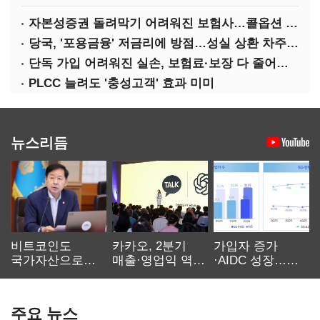
자본성증권 돌려막기 어려워진 보험사…콜옵션 부담 급증
당국, '포용금융' 저금리에 방점…성실 상환 차주는 '역차별'
단독 가입 어려워진 실손, 보험료·보장 다 줄어든 5세대는?
PLCC 늘려도 '충성고객' 효과 미미
뉴스리듬
비트코인도
카카오, 2분기
가입자 증가
국가자산으로…'
매출·영업익 역대
·AIDC 성장…
보관·평가·처분'
최대…에이전트
SKT 2분기 성장
기준은 숙제
AI 수익화 관건
본궤도
주요 뉴스