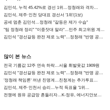
김민석, 누적 45.42%로 경선 1위…정청래와 격차
0.86%p(2보)
김민석, 제주·인천 당대표 경선서 '1위'(1보)
공세 멈춘 김민석…정청래 "갈등은 제가 수습"
"팀 정청래 정리" "이중잣대 말라"…민주 최고위원 계파
다툼 격화
김민석 "경선갈등 완전 제로 노력"…정청래 "반명 공세
사과부터"
많이 본 뉴스
전국 기름값 12주 연속 하락…서울 휘발윳값 1909원
김민석 "경선갈등 완전 제로 노력"…정청래 "반명 공세
사과부터"
'정청래 책임론' 꺼낸 친명계…친청계는 추가투표
때리기
김민석, 제주·인천서 승리…누적 득표율 '1위
탈환'(종합)
전쟁에 원유 공급망 흔들리자…K-정유, 에너지안보
핵심으로 재부상