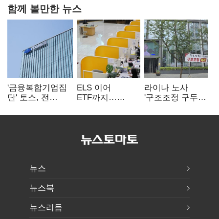
함께 볼만한 뉴스
'금융복합기업집
ELS 이어
라이나 노사
단' 토스, 전
ETF까지…
'구조조정 구두
계열사 내부통제
고위험상품 판매
합의안' 도출
표준화
제동 걸린 은행
뉴스
뉴스북
뉴스리듬